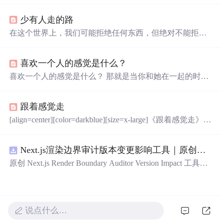
她是否爱你，所以你只能是偷偷地爱恋着她。爱情是两个
少有人走的路
人事，而暗恋是你一个人的事。或许因为这种爱仿佛见不
得光，爱得太卑微，所以变成了的暗恋。于是傻傻的你就
在这个世界上，我们可能拒绝任何东西，但绝对不能拒绝
这样无法得到地暗恋着她。偷偷地想她。偷偷地爱她。不
成熟。拒绝成熟，是在规避问题、逃避痛苦。不成熟的想
让她知道。也不敢让她知道。暗恋的你就这么傻。傻到经
法，不及时处理，就会为此付出沉重的代价，承受更大的
常在某个安静寂寞的角落，偷偷地想她。­
喜欢一个人的感觉是什么？
痛苦。朋友是一名保险推销员，有一次...
喜欢一个人的感觉是什么？ 那就是当你和她在一起的时
候，你能和快乐为伍。 喜欢一个人的感觉是什么？ 那就是
当你不经意看她的时候，你总会有触电的感觉。 喜欢一个
跟着感觉走
人的感觉是什么？ 那就是当你得知她有麻烦的时候，你会
奋不顾身的帮助她。 喜欢一个人的感觉是什么？ 那就是无
[align=center][color=darkblue][size=x-large]《跟着感觉走》[/s
论发生什么事情，只要远远的看着她，与她分享快乐的笑
ize]--------苏芮[/color][/align] [align=center]跟着感觉走紧抓住
容。 喜欢一个人的感觉是什么？ 那就是无论何时何地，总
梦的手 脚步越来越轻 越来越快活 尽情挥洒自己的笑容 爱
要忍不住看上她一眼。 喜欢一个人的
Next.js渲染边界审计版本变更影响工具｜原创源
码
情会在任何地方留我 跟着感觉走 紧抓住梦的手 蓝天越来
越近 越来越温柔 心情就像风一样自由 突然...
原创 Next.js Render Boundary Auditor Version Impact 工具，
围绕“建立服务端组件、客户端组件、数据获取、缓存和交
互边界图，识别错误跨界依赖”的结果，对比两个版本的输
入约定、规则参数、结果结构和风险项，识别变更影响。
压缩包包含完整源
码
、3 项自动化测试、可复现合成示
说点什么…
例、离线 HTML/JSON/SVG 报告、1080×720 真实运行效