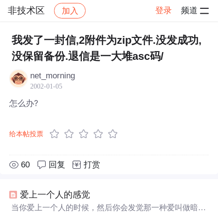
非技术区
登录
频道
加入
帖子详情
社区
非技术区
我发了一封信,2附件为zip文件.没发成功,
没保留备份.退信是一大堆asc码/
net_morning
2002-01-05
怎么办?
给本帖投票
60
回复
打赏
爱上一个人的感觉
当你爱上一个人的时候，然后你会发觉那一种爱叫做暗
恋。由幻想支撑起来的一场精神空虚的爱恋。你还不知道