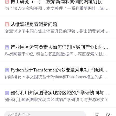
博士研究（二）--搜索新闻和案例的网址链接
为了深入研究和开题，本文整理了一系列重要网址，涵盖
咨询
公司、专业数据机构、新闻门户和国际政策解读。包
括麦肯锡、埃森哲、波士顿
咨询
等知名
咨询
公司的链接，
从微观视角看消费问题
以及《纽约时报》、《华尔街日报》等权威新闻源，还有
供应链管理和气候变化的专业网站。
文章讨论了中国市场上消费升级的现象，指出消费者对于
产品质量的要求日益提高，但许多国内厂商未能及时调整
经营策略以满足市场需求。作者通过一个购买家具的例子
产业园区运营负责人如何识别区域间产业协同机会？.
说明了消费者倾向于选择能够提供高质量产品的品牌。
科易网基于40亿+科创知识图谱数据库，深度探索AI技术
在技术转移、成果转化、技术经纪、知识产权、产业创
新、科技招商等垂直领域的多样化应用场景，研究科技创
Python基于Transformer的多变量风电功率预测研究
新领域的AI+数智化解决方案，推动科技创新与产业创新
智能化发展。
内容概要：本文围绕基于Python和Transformer模型的多变
量风电功率预测展开研究，重点针对短期风电功率预测任
务。研究采用深度学习中的Transformer架构，引入风速、
如何利用知识图谱实现跨区域的产学研协同与资源对接？.
温度、湿度等多种气象及运行变量作为输入特征，构建高
精度预测模型。为进一步提升预测的稳健性与可靠性，研
如何利用知识图谱实现跨区域的产学研协同与资源对接？
究结合近端梯度算法求解LASSO分位数回归，优化模型在
不确定性环境下的输出表现，增强预测结果的置信区间估
计能力。该技术是机器学习与新能源领域深度融合的典型
说点什么…