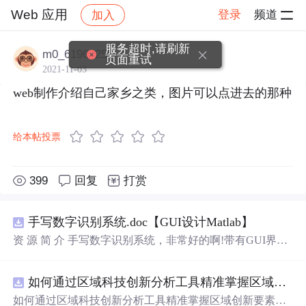
Web 应用
登录
频道
加入
帖子详情
社区
Web 应用
服务超时,请刷新
m0_61961255
页面重试
2021-11-03
web制作介绍自己家乡之类，图片可以点进去的那种
给本帖投票
399
回复
打赏
手写数字识别系统.doc【GUI设计Matlab】
资 源 简 介 手写数字识别系统，非常好的啊!带有GUI界
面，使用方便! 详 情 说 明 用这个手写数字识别系统，你可
以轻松地识别手写数字。这个系统不仅功能强大，而且还
如何通过区域科技创新分析工具精准掌握区域创新要素分布与产业链融合现状？.docx
带有直观的图形用户界面（GUI），非常容易使用。你只
需要将手写数字输入系统，它将立即给出准确的识别结
如何通过区域科技创新分析工具精准掌握区域创新要素分