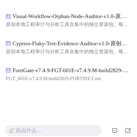
果。这个系统可以在各种场景中使用，无论是学校、工作
布与产业链融合现状？
还是日常生活，都能为你提供快速和准确的识别服务。它
是一个非常方便和实用的工具，你一定会喜欢它的！
Visual-Workflow-Orphan-Node-Auditor-v1.0-原创源码与文档.zip
原创本地工程审计与分析工具合集中的独立资源包。每个
ZIP包含完整源码、3项自动化测试、可复现合成示例、离
线HTML、JSON与SVG报告、1080×720真实运行效果图、
Cypress-Flaky-Test-Evidence-Auditor-v1.0-原创源码与文档.zip
README、运行说明、功能清单、MIT License及原创与授
权声明。解压后进入project目录，执行npm test验证算法，
原创本地工程审计与分析工具合集中的独立资源包。每个
执行npm run report生成报告，也可通过本地静态服务器打
ZIP包含完整源码、3项自动化测试、可复现合成示例、离
开网页。运行时零第三方依赖，不包含热
点
产品或开源项
线HTML、JSON与SVG报告、1080×720真实运行效果图、
目源码、Logo、官方截图、论文、生产日志或其他受限素
FortiGate-v7.4.9-FGT-601E-v7.4.9.M-build2829-FORTINET.out
README、运行说明、功能清单、MIT License及原创与授
材。适合前端开发、AI应用工程、测试审计和课程实践。
权声明。解压后进入project目录，执行npm test验证算法，
FGT_601E-v7.4.9.M-build2829-FORTINET.out
执行npm run report生成报告，也可通过本地静态服务器打
开网页。运行时零第三方依赖，不包含热
点
产品或开源项
目源码、Logo、官方截图、论文、生产日志或其他受限素
材。适合前端开发、AI应用工程、测试审计和课程实践。
说点什么…