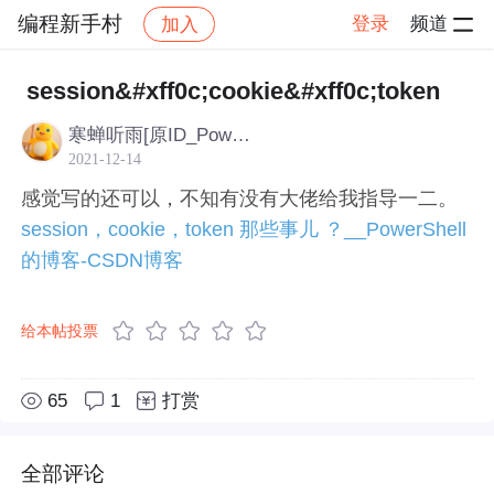
编程新手村
登录
频道
加入
社区
编程新手村
闲聊灌水（过来聊天随便发啥）
session&#xff0c;cookie&#xff0c;token
寒蝉听雨[原ID_PowerShell]
2021-12-14
感觉写的还可以，不知有没有大佬给我指导一二。
session，cookie，token 那些事儿 ？__PowerShell
的博客-CSDN博客
给本帖投票
65
1
打赏
全部评论