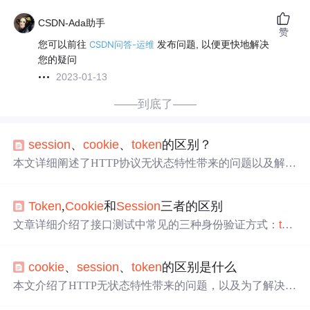
CSDN-Ada助手
赞
您可以前往
CSDN问答-运维
发布问题, 以便更快地解决
您的疑问
2023-01-13
——到底了——
session
、
cookie
、
token
的区别？
本文详细阐述了HTTP协议无状态特性带来的问题以及解决
方案——
Cookie
、
Session
和
Token
。
Cookie
是存储在客
户端的数据，用于识别用户；
Session
由服务端创建，保
Token
,
Cookie
和
Session
三者的区别
存在服务器，通过
session
Id与
Cookie
关联；
Token
作为令
牌，提供了一种更安全、跨域友好的鉴权方式。
Cookie
与
文章详细介绍了接口测试中常见的三种身份验证方式：
tok
Session
常结合使用，而
Token
避免了
Cookie
的安全性和资
en
、
cookie
和
session
的工作原理、应用场景和安全特性。
源消耗问题。总结了三种方式的优缺点，强调了鉴权的核
token
用于减少服务器的数据库查询负担，JWT是
token
的
心目标。
cookie
、
session
、
token
的区别是什么
一种实现。
cookie
保存在客户端，
session
存储在服务器，
session
_id通过
cookie
在客户端和服务器间交互。文章还
本文介绍了HTTP无状态特性带来的问题，以及为了解决这
讨论了它们的安全风险，如XSS和CSRF攻击，以及如何利
个问题，
cookie
、
session
和
token
的作用。详细阐述了
coo