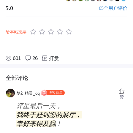
5.0
65个用户评价
给本帖投票
601
26
打赏
全部评论
博客新星
梦幻精灵_cq
赞
评星最后一天，
我终于赶到您的展厅，
幸好来得及🤗
！