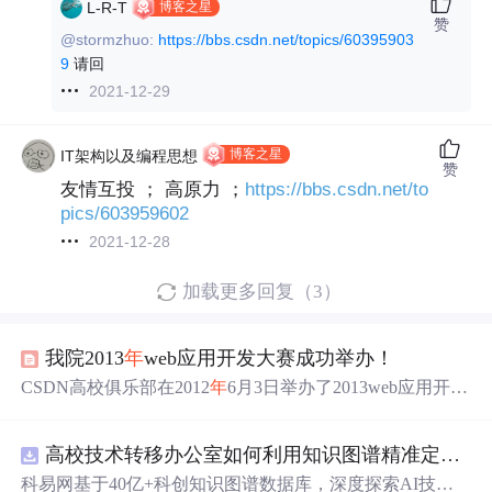
博客之星
L-R-T
赞
@stormzhuo:
https://bbs.csdn.net/topics/60395903
9
请回
2021-12-29
博客之星
IT架构以及编程思想
赞
友情互投 ； 高原力 ；
https://bbs.csdn.net/to
pics/603959602
2021-12-28
加载更多回复（3）
我院2013
年
web应用开发大赛成功举办！
CSDN高校俱乐部在2012
年
6月3日举办了2013web应用开发
大赛！经过激烈的决逐，12位web应用开发者脱颖而
出、、、、今天，他们将用自己的方式告诉大家，谁才是
高校技术转移办公室如何利用知识图谱精准定位产业需求与技术适配点？.docx
王者、、 8:30分，主持人宣布“河北软件职业技术学院第三
届web应用开发大赛正式开始！”比赛正式开始、、、、 让
科易网基于40亿+科创知识图谱数据库，深度探索AI技术