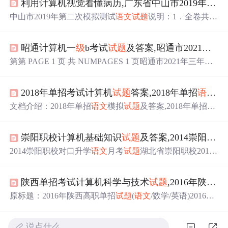
利用计算机视觉看懂病历,广东省中山市2019年
九年
中山市2019年第二次模拟测试
语文
试题
说明：1．全卷共8
页，满分为120分，考试用时为120分钟。2．答卷前，考生
务必用黑色字迹的签字笔或钢笔在答题卡上填写自己的学
昭通计算机一
级
b考试
试题
及答案,昭通市2021年三年
校、班
级
、考号、姓名。3．本试卷设有附加题，共10分，
考生可答可不答；该题得分作为补偿分计入总分，但全卷
第第 PAGE 1 页 共 NUMPAGES 1 页昭通市2021年三年
级
最后得分不得超过120分。一、基础(24分)1.根据课文默写
下学期
语文
期末考试试卷B卷姓名:________ 班
级
:________
古诗文。(1)______________，不亦君子乎？《论语》(2)
成绩:________亲爱的同学，经过一段时间的学习，你们一
军...
2018年单招考试计算机
试题
答案,2018年单招
语文
模
定学到不少知识，今天就让我们大显身手吧！一、 基础部
分。(46分) (共5题；共46分)1. (10分) 词语接龙。知—_____
文档介绍：2018年单招
语文
模拟
试题
及答案,2018年单招
语
___...
文
试题
,2016年体育单招
语文
,2018年单招考试
语文
卷纸,201
7年体育单招
语文
,2018年高职单招
语文
,2015年江苏省单招
崇阳职校计算机基础知识
试题
及答案,2014崇阳职校对口升学
语文
,2018年
语文
单招题,2018年体育单招
语文
,体育单招201
3年
语文
本试卷分第Ⅰ卷(选择题)、第Ⅱ卷(主观题)和答题
2014崇阳职校对口升学
语文
月考
试题
湖北省崇阳职校2014
卷三部分。请用2B铅笔将第一卷的答案规范地填涂在机读
年对口升学高三月考
试题
语 文本
试题
卷共8页，共三大题2
卡上,用蓝黑墨水笔将第二卷答案规范地写...
8小题，全卷满分150分，考试用时150分钟独怜幽草1121★
陕西单招考试计算机科学与技术
试题
,2016年陕西高职单招
祝 考 试 顺 利 ★注意事项：1．答卷前，考生务必将自己
的姓名、准考证号填写在
试题
卷和答题卡上，并将准考证
原标题：2016年陕西高职单招
试题
(
语文
/数学/英语)2016年
号条形码粘贴在答题卡上指定位置。用2B铅笔将答题卡上
陕西高职单招
试题
(
语文
/数学/英语)据了解，2015年陕西总
试卷类型(A)或(B)后的方框涂黑。2．选择题的作答：每小
共有38所高职单招院校具有单独招生的资格，因为每年的
题...
说点什么…
单招院校名单几乎相同，一般只会增加招生院校名单，因