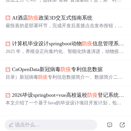
送达本文转载自：募格学术 | 参考来源：中国地质大学
（武汉）官网1月8日，中国地质大学（武汉）资源学院网
AI酒店
防疫
政策3D交互式指南系统
站发布消...
最惊喜的是部署环节，完成开发后直接点击发布按钮，系
统就自动配置好了服务器环境，还能生成永久可访问的演
示链接。我作为非专业前端开发者，从零开始到做出可用
计算机毕业设计springboot动物
防疫
信息管理系统 基于 SpringBoot 的畜牧疫情智慧
原型只用了三天时间，这种效率在传统开发模式下简直不
敢想象。使用翻译API时要注意专业术语一致性，比如"
防
2025 年，养殖业正向集约化、智能化快速演进，动物疫病
疫
物资"在酒店行业有特定英文表达（PPE supplies），不
一旦失控，将在产业链上引发“多米诺”式灾难。传统纸质
能直接用字面翻译。比如3D场景的生成接口调用，平台已
免疫档案、Excel 台账、微信群接龙的管理方式已无法满足
经预置了常用参数模板，省去了大量调试时间。比如消毒
CnOpenData新冠病毒
防疫
专利信息数据
“早发现、快流调、精准控”的新要求。借助 SpringBoot 微
液瓶的摆放位置，需要符合实际
工作
动线，不能只追求视
服务架构，我们设计了一套前后端分离、云边协同的动物
目录）新冠病毒
防疫
专利信息数据简介一、数据简介二、
觉效果。保留历史版本供溯源查阅。
防疫
信息管理系统，把
防疫
业务流程搬到线上，让数据多
时间区间按申请日按公告日字段展示三、样本数据数据更
跑路、人员少跑腿，为畜牧业的数字化转型提供“最强大
新频率 新冠病毒
防疫
专利信息数据简介 一、数据简介
脑”。 系统核心功能清单（已上线可直接体验） 个人中心
2026毕设springboot+vue高校返校
防疫
登记系统论文+程序
2019新型冠状病毒（2019-nCoV），因2019年武汉病毒
（头像、密码、消息订阅） 养殖户档案（批量导入、二维
性肺炎病例而被发现，2020年1月12日被世界卫生组织命
本文介绍了一个基于Java的毕业设计项目开发计划，包含
码名片、出栏预警）
防疫
名。冠状病毒是一个大型病毒家族，已知可引起感冒以及
完整的开发流程和技术栈。项目采用Spring+MyBatis框架，
中东呼吸综合征（MERS）和严重急性呼吸综合征（SAR
使用MySQL5.7数据库，前端基于HTML/CSS/JavaScript和V
S）等较严重疾病。新型冠状病毒是以前从未在人体中发现
ue.js实现。开发工具包括Eclipse/IntelliJ IDEA、Maven3.3.9
说点什么…
的冠状病毒新毒株。 2020年1月21日，国家卫健委发
和Tomcat7.0。文章详细列出了开题报告时间节点（2023年