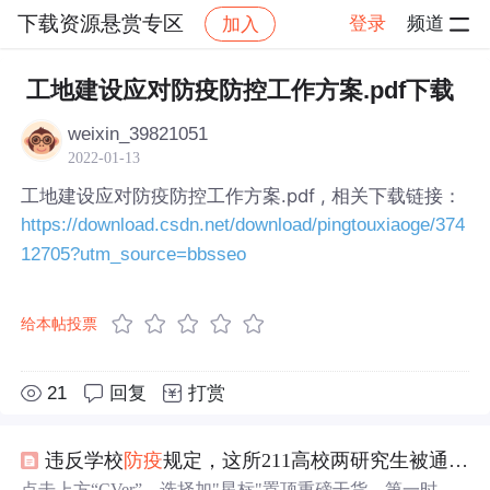
下载资源悬赏专区
登录
频道
加入
帖子详情
社区
下载资源悬赏专区
工地建设应对防疫防控工作方案.pdf下载
weixin_39821051
2022-01-13
工地建设应对防疫防控工作方案.pdf , 相关下载链接：
https://download.csdn.net/download/pingtouxiaoge/374
12705?utm_source=bbsseo
给本帖投票
21
回复
打赏
违反学校
防疫
规定，这所211高校两研究生被通报批评！
点击上方“CVer”，选择加"星标"置顶重磅干货，第一时间