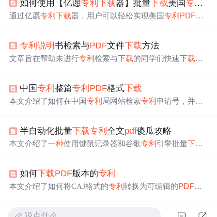
如何使用【亿愿
专利
下载
器】批量
下载
美国
专利
的
通过亿愿
专利
下载
器，用户可以轻松实现美国
专利
PDF
全
文的批量检索与
下载
。具体步骤包括运行软件、进行
专利
检索、分析
下载
链接及开始
下载
等。
专利
说明
书检索与
PDF
文件
下载
方法
文章旨在帮助未进行
专利
检索与
下载
的同学们快速
下载
到
自己需要的
专利
说明
书的
PDF
文件。
中国
专利
整篇
专利
PDF
格式
下载
本文介绍了如何在中国
专利
局网站检索
专利
申请号，并通
过 drugfuture.com
下载
专利
的
PDF
格式全文，整个过程免
费。
半自动化批量
下载
专利
全文
pdf
傻瓜攻略
本文介绍了
一种
使用键鼠记录器和谷歌
专利
引擎批量
下载
专利
全文的方法，适合不会爬虫但熟悉Python的用户。通
过按键精灵模拟操作，避免验证码，实现自动化
下载
。需
如何
下载
PDF
版本的
专利
要注意网页反馈问题和脚本运行时的延时调整，以及后期
检查
下载
效果，确保准确性。提供了一个Python脚本来检
本文介绍了如何将CAJ格式的
专利
转换为可编辑的
PDF
版
查未成功
下载
的
专利
。
本，包括使用CAJViewer进行图片转换的方法及步骤，以
及通过WebofScience
下载
原版
PDF
的详细过程，提醒了可
说点什么…
能遇到的翻译和搜索困难。,