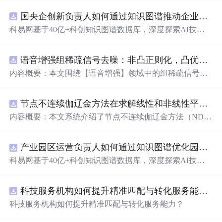
国央企创新负责人如何通过知识图谱推动企业技术创新与外部资源高效对接？.docx
科易网基于40亿+科创知识图谱数据库，深度探索AI技术
在技术转移、成果转化、技术经纪、知识产权、产业创
新、科技招商等垂直领域的多样化应用场景，研究科技创
语音增强组稀疏信号去噪：非凸正则化，凸优化研究（Matlab代码实现）
新领域的AI+数智化解决方案，推动科技创新与产业创新
智能化发展。
内容概要：本文围绕【语音增强】领域中的组稀疏信号去
噪问题展开研究，提出了一种结合非凸正则化与凸优化理
论的去噪方法，旨在提升含噪语音信号的可懂度与质量。
节点不连续伽辽金方法在求解线性和非线性平流方程中的一维实现（Matlab代码实现）
文章系统阐述了组稀疏信号模型的构建机制，引入非凸正
则项以更精确地逼近理想稀疏性，克服传统凸正则化在稀
内容概要：本文系统介绍了节点不连续伽辽金方法（ND
疏表达上的局限性，并采用高效的凸优化算法保障模型求
G）在求解线性和非线性平流方程中的一维数值实现过
解的稳定性与收敛性。整个算法流程在Matlab平台上完整
程，并配套提供了完整的Matlab代码实现。该方法作为一
实现，涵盖语音信号预处理、稀疏系数求解、去噪重构等
产业园区运营负责人如何通过知识图谱优化园区企业与科研机构的协同创新机制？.docx
种高精度、高分辨率的数值离散化技术，特别适用于对流
关键环节，并配套提供可复现的代码资源，便于研究人员
主导的偏微分方程求解，在处理间断解和保持数值稳定性
科易网基于40亿+科创知识图谱数据库，深度探索AI技术
进一步验证与拓展。该方法在保留数学可处理性的同时显
方面具有突出优势。文章详细阐述了NDG方法的核心理论
在技术转移、成果转化、技术经纪、知识产权、产业创
著增强了去噪性能，尤其适用于低信噪比环境下的语音恢
基础，包括弱形式构造、局部基函数选取、数值通量处
新、科技招商等垂直领域的多样化应用场景，研究科技创
复任务。; 适合人群：具备一定信号与系统、数字信号处理
理、时间推进格式（如显式Runge-Kutta方法）以及边界条
科技服务机构如何提升精准匹配与转化服务能力？.docx
新领域的AI+数智化解决方案，推动科技创新与产业创新
理论基础，熟悉稀疏表示与最优化方法，且拥有Matlab编
件的实施策略。通过多个典型算例（如线性对流、Burgers
智能化发展。
科技服务机构如何提升精准匹配与转化服务能力？
程能力的研究生、科研人员及从事语音增强、音频工程、
方程等）的仿真分析，充分验证了该方法在捕捉激波、避
通信系统等相关领域的工程技术人员。; 使用场景及目标：
免非物理振荡及保持高阶精度方面的有效性。结合代码实