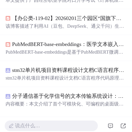
本文提供了广西经济职业学院对口升学考试《计算机应用
基础》的理论复习提纲，包含选择题形式的知识点考查，
覆盖了计算机硬件结构、存储器类型、二进制原理、操作
【办公类-119-02】20260201三个园区“国旗下讲话” 按班级组合
系统等基础知识。
该博客描述了利用AI（豆包、DeepSeek、通义千问）生成
幼儿与教师国旗下讲话文本，并通过Python自动化提取Wor
d/Excel中的周次、日期、班级、幼儿姓名等结构化信息，
PubMedBERT-base-embeddings：医学文本嵌入模型的终极完整指南
批量填充至
Doc
x模板的全流程。重点解决共享文档数据丢
失、填写不便、格式不统一、照片移位及打印繁琐等办公
PubMedBERT-base-embeddings是基于PubMedBERT微调的7
痛点，实现按班级定制化、多园区适配、差异化内容生成
68维医学文本嵌入模型，专为生物医学文献优化，支持语
与占位符标准化输出。
义搜索、聚类与RAG任务。兼容sentence-transformers、txtai
stm32单片机项目资料课程设计文档C语言程序代码原理图电路PCB实例无线智能报警器的设计
和LangChain，具备均值池化、512 token长度、12层Transfo
rmer架构等特性，在MTEB医学基准测试中平均Pearson得
stm32单片机项目资料课程设计文档C语言程序代码原理图
分达95.62。提供训练配置、性能优化、集成方案及微调支
电路PCB实例无线智能报警器的设计
持。
分子通信基于化学信号的文本传输系统设计：桌面式实验平台实现与非线性特性分析
内容概要：本文介绍了首个可模块化、可编程的桌面级分
子通信平台，能够通过化学信号传输文本消息。该系统利
用酒精作为化学载体，结合Arduino微控制器、传感器和风
扇控制气流，实现了基于化学扩散与流动辅助的通信机
说点什么…
制。研究展示了系统的非线性特性，验证了即使在非理想