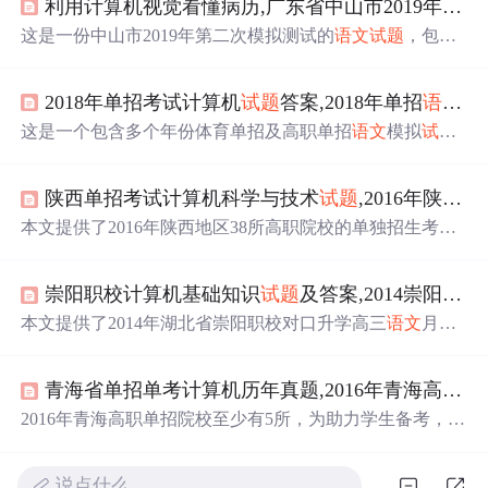
利用计算机视觉看懂病历,广东省中山市2019年
九年
这是一份中山市2019年第二次模拟测试的
语文
试题
，包括
古诗文默写、汉字书写、成语运用、病句修改、阅读理解
等内容，旨在考察学生的
语文
基础知识和综合能力。
试题
2018年单招考试计算机
试题
答案,2018年单招
语文
模
强调了对经典文化的理解和积累，同时注重语言运用的准
确性。
这是一个包含多个年份体育单招及高职单招
语文
模拟
试题
和答案的文档，涵盖了选择题、主观题等内容，旨在帮助
考生备考。题目涉及汉字拼音、字形、成语运用、语病辨
陕西单招考试计算机科学与技术
试题
,2016年陕西高职单招
析等多个方面，对考生的
语文
基础知识和理解能力进行综
合考查。
本文提供了2016年陕西地区38所高职院校的单独招生考试
模拟
试题
，涵盖
语文
、数学及英语科目，旨在帮助学生准
备单招考试。单招考试通常在4月举行，录取名单于5月至6
崇阳职校计算机基础知识
试题
及答案,2014崇阳职校对口升学
月公布。
本文提供了2014年湖北省崇阳职校对口升学高三
语文
月考
试题
的详细内容，包括选择题、填空题和作文题等部分。
试题
涵盖汉字读音、错别字、词语运用、关联词选择、成
青海省单招单考计算机历年真题,2016年青海高职单招
语应用、语病判断、标点符号规范、修辞手法辨析等多个
知识点，旨在测试学生的
语文
综合能力。
2016年青海高职单招院校至少有5所，为助力学生备考，提
供免费
语文
/数学/英语单招模拟
试题
。单招考试通常在4月
举行，正式录取名单于5月至6月公布。单招录取考生无需
说点什么…
参加高考，享受同等权益。