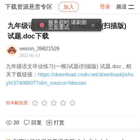
下载资源悬赏专区
登录
频道
加入
帖子详情
社区
下载资源悬赏专区
服务超时,请刷新
九年级语文毕业练习(一模)试题(扫描版)
页面重试
试题.doc下载
weixin_39821526
2022-01-13
九年级语文毕业练习(一模)试题(扫描版) 试题.doc , 相
关下载链接：
https://download.csdn.net/download/jishu
yh/37408807?utm_source=bbsseo
给本帖投票
20
回复
打赏