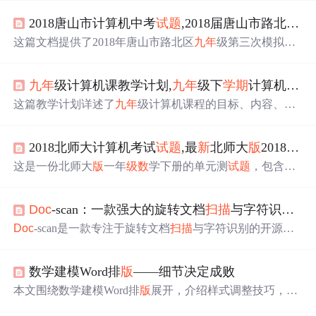
2018唐山市计算机中考
试题
,2018届唐山市路北区中考第三次模拟
这篇文档提供了2018年唐山市路北区
九年
级第三次模拟
检
测
的数学
试题
及部分答案，涵盖选择题、填空题和解答
题，涉及知识点包括数轴、几何图形、不等式组、函数、
九年
级计算机课教学计划,
九年
级下
学
期
计算机学科教学计划.
概率等。
试题
旨在
检测
学生的数学综合能力。
这篇教学计划详述了
九年
级计算机课程的目标、内容、教
学方法和提高
教学质量
的措施。教学内容主要包括信息技
术基础、文本处理等，旨在培养学生的信息素养和操作技
2018北师大计算机考试
试题
,最
新
北师大
版
2018一年
能，同时关注学生对计算机知识的理解和正确使用。教学
策略包括加强上机实践、解决学生学习困难、激发学习兴
这是一份北师大
版
一年
级数
学下册的单元测
试题
，包含加
趣，并通过小组合作和课外活动促进学生技能提升。
减法运算、填空、比较大小、图形排列、连线及实际问题
解决等内容，旨在考察学生的基础数学能力。
试题
涵盖了
Doc
-scan：一款强大的旋转文档
扫描
与字符识别工具
一定的思维训练和应用题，适合小学生进行自我
检测
和巩
固学习。
Doc
-scan是一款专注于旋转文档
扫描
与字符识别的开源工
具。它基于计算机视觉开源库，实现图像预处理、边缘
检
测
等功能，集成先进OCR技术。应用场景广泛，如办公、
数学建模Word排
版
——细节决定成败
学术研究等，具有高效、准确、易用、开源等特点。
本文围绕数学建模Word排
版
展开，介绍样式调整技巧，如
清除样式、解决字间距问题、处理图片白边等；推荐团队