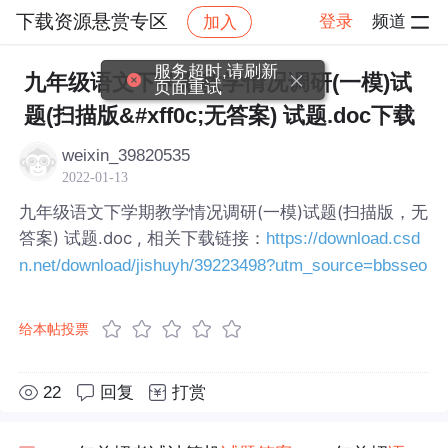
下载资源悬赏专区
登录
频道
加入
帖子详情
社区
下载资源悬赏专区
服务超时,请刷新
九年级语文下学期教学情况调研(一模)试
页面重试
题(扫描版&#xff0c;无答案) 试题.doc下载
weixin_39820535
2022-01-13
九年级语文下学期教学情况调研(一模)试题(扫描版，无
答案) 试题.doc , 相关下载链接：
https://download.csd
n.net/download/jishuyh/39223498?utm_source=bbsseo
给本帖投票
22
回复
打赏