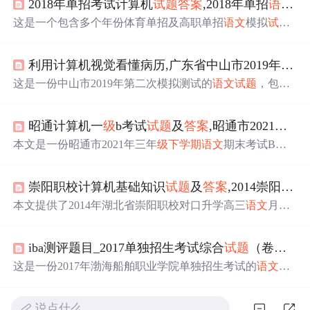
2018年单招考试计算机
试题
答案
,2018年单招
语文
模
这是一个包含多个年份体育单招及高职单招
语文
模拟
试题
和
答案
的文档，涵盖了选择题、主观题等内容，旨在帮助
考生备考。题目涉及汉字拼音、字形、成语运用、语病辨
利用计算机视觉看懂病历,广东省中山市2019年
九年
析等多个方面，对考生的
语文
基础知识和理解能力进行综
合考查。
这是一份中山市2019年第二次模拟测试的
语文
试题
，包括
古诗文默写、汉字书写、成语运用、病句修改、阅读理解
等内容，旨在考察学生的
语文
基础知识和综合能力。
试题
昭通计算机一
级
b考试
试题
及
答案
,昭通市2021年三年
强调了对经典文化的理解和积累，同时注重语言运用的准
确性。
本文是一份昭通市2021年三年
级
下学期
语文
期末考试B卷
的
试题
内容，包含了词语接龙、词语搭配、填空、看图说
话和课文填空等题型，全面考查学生的
语文
基础知识和理
崇阳职校计算机基础知识
试题
及
答案
,2014崇阳职校对口升学
解能力。试卷旨在检测学生的学习成果，促进其
语文
素养
的提升。
本文提供了2014年湖北省崇阳职校对口升学高三
语文
月考
试题
的详细内容，包括选择题、填空题和作文题等部分。
试题
涵盖汉字读音、错别字、词语运用、关联词选择、成
iba测评题目_2017单独招生考试综合
试题
（卷）与
语应用、语病判断、标点符号规范、修辞手法辨析等多个
知识点，旨在测试学生的
语文
综合能力。
这是一份2017年渤海船舶职业学院单独招生考试的
语文
综
合
试题
，包含选择题，涉及语法、汉字、文学常识等多个
方面。考生可以通过解答这些题目来检验自己的
语文
水
说点什么…
平。