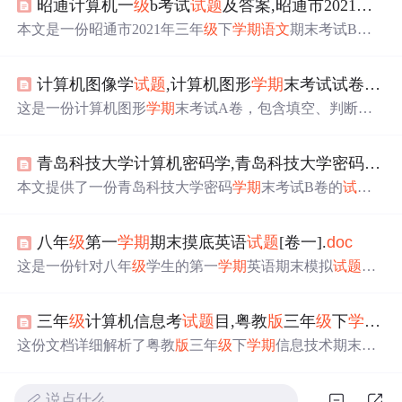
昭通计算机一
级
b考试
试题
及答案,昭通市2021年三年
本文是一份昭通市2021年三年
级
下
学期
语文
期末考试B卷
的
试题
内容，包含了词语接龙、词语搭配、填空、看图说
话和课文填空等题型，全面考查学生的
语文
基础知识和理
计算机图像学
试题
,计算机图形
学期
末考试试卷A卷.
解能力。试卷旨在检测学生的学习成果，促进其
语文
素养
的提升。
这是一份计算机图形
学期
末考试A卷，包含填空、判断、
简答等题型。
试题
涉及投影分类、Bezier曲线、光照模型、
裁剪算法、Bresenham算法等内容，还考查了计算机图形学
青岛科技大学计算机密码学,青岛科技大学密码学B卷
的定义、应用领域，以及纹理映射、多边形
扫描
转换等相
关知识。
本文提供了一份青岛科技大学密码
学期
末考试B卷的
试题
及答案解析，涉及DES算法、凯撒密码、RSA算法等多个
核心知识点。
八年
级
第一
学期
期末摸底英语
试题
[卷一].
doc
这是一份针对八年
级
学生的第一
学期
英语期末模拟
试题
，
包含单项选择、完形填空、阅读理解和情景对话等题型，
旨在帮助学生复习并检验英语水平。
三年
级
计算机信息考
试题
目,粤教
版
三年
级
下
学期
信
这份文档详细解析了粤教
版
三年
级
下
学期
信息技术期末
试
题
，涉及光标移动、键盘操作、文字移动与选择、中文输
入法、字体格式、字块移动等内容，适合学生和教师复习
说点什么…
备考。