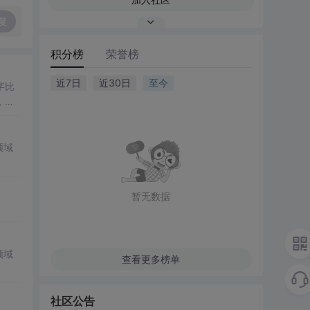
复
积分榜
荣誉榜
近7日
近30日
至今
字比
，旨
领域
暂无数据
领域
查看更多榜单
社区公告