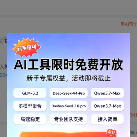
用AI写
卷(扫描版) 新人教版 试题.doc下载
版 试题.doc , 相关下载链接：
9199615?utm_source=bbsseo
转发到动态
举报
写回
切换为时间