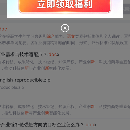
发表回
doc
旨在提高学生的学习兴趣和
综合
能力。
语文
竞赛包括集体和个人诵读，写
比赛和单词竞赛。各项比赛都有明确的时间、形式、评分标准和奖项设置
业需求与技术适配点？.
doc
x
在技术转移、成果转化、技术经纪、知识产权、产业创
新
、科技招商等垂直
案，推动科技创
新
与产业创
新
智能化发展。
h-reproducible.zip
ucible.zip
在技术转移、成果转化、技术经纪、知识产权、产业创
新
、科技招商等垂直
案，推动科技创
新
与产业创
新
智能化发展。
产业链补链强链方向的目标企业怎么办？.
doc
x