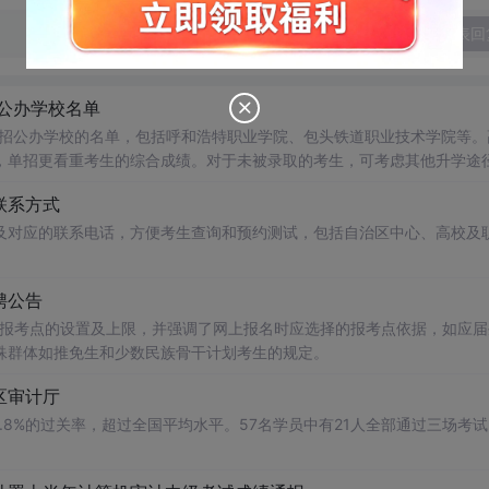
发表回
公办学校名单
招公办学校的名单，包括呼和浩特职业学院、包头铁道职业技术学院等。
，单招更看重考生的综合成绩。对于未被录取的考生，可考虑其他升学途
联系方式
及对应的联系电话，方便考生查询和预约测试，包括自治区中心、高校及
聘公告
2个报考点的设置及上限，并强调了网上报名时应选择的报考点依据，如应届
殊群体如推免生和少数民族骨干计划考生的规定。
区审计厅
.8%的过关率，超过全国平均水平。57名学员中有21人全部通过三场考
。