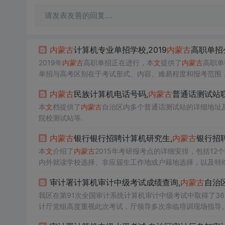
请发表友善的回复…
内蒙古
计算机专业单招学校,2019
内蒙古
高职单招
2019年
内蒙古
高职单招正在进行，本
文
提供了
内蒙古
高职单
单招与高考区别在于考试形式、内容、难易程度和报考范围
内蒙古
民族计算机电话号码,
内蒙古
普通话测试站
本
文
档提供了
内蒙古
自治区内多个普通话测试站的详细地址
院校测试站等.
内蒙古
银行银行招聘计算机研究生,
内蒙古
银行招
本
文
介绍了
内蒙古
2015年考研报考点的详细安排，包括1
内外就读学校选择、非应届生工作地或户籍地选择，以及特
审计署计算机审计中级考试成绩查询,
内蒙古
自治
我区在第91次全国审计系统计算机审计中级考试中取得了36
计厅党组高度重视此次考试，厅领导多次亲临培训现场指导