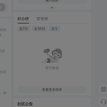
复
积分榜
荣誉榜
近7日
近30日
至今
高职
径。
职业
暂无数据
生区
查看更多榜单
试。审
社区公告