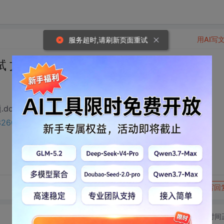
用AI写
服务超时,请刷新页面重试
(扫描版) 试题.doc下载
doc , 相关下载链接：
40326075?utm_source=bbsseo
转发到动态
举报
写回
切换为时间