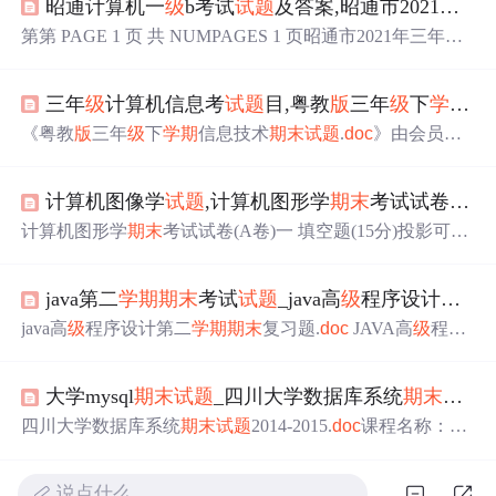
昭通计算机一
级
b考试
试题
及答案,昭通市2021年三年
第第 PAGE 1 页 共 NUMPAGES 1 页昭通市2021年三年
级
下
学期
语文
期末
考试试卷B卷姓名:________ 班
级
:________
成绩:________亲爱的同学，经过一段时间的学习，你们一
三年
级
计算机信息考
试题
目,粤教
版
三年
级
下
学期
信
定学到不少知识，今天就让我们大显身手吧！一、 基础部
分。(46分) (共5题；共46分)1. (10分) 词语接龙。知—_____
《粤教
版
三年
级
下
学期
信息技术
期末
试题
.
doc
》由会员分
___...
享，可在线阅读，更多相关《粤教
版
三年
级
下
学期
信息技
术
期末
试题
.
doc
(2页珍藏
版
)》请在七彩学科网上搜索。1、
计算机图像学
试题
,计算机图形学
期末
考试试卷A卷.
2016 2017 学年第 二
学期
粤教
版
三 年
级
信息技术
期末
测
试题
共 2 页 第( 1)页 2016-2017 学年第 二
学期
粤教
版
三
计算机图形学
期末
考试试卷(A卷)一 填空题(15分)投影可以
年
级
信息技术
期末
测试 ( 本试卷共 50 分，考试时间：共 15
分为 投影和 投影。__________投影视觉效果更有真实感，
分钟) 得分： 一、...
而且能真实地反映物体的精确的尺寸和形状；P1(0,0)，P2
java第二
学期
期末
考试
试题
_java高
级
程序设计第二
(1,1)，P3(2,-1)，P4(3,0)确定一条三次Bezier曲线P(t)，。用
递推(de Casteljau)算法求解P(1/2)。(6分)三(8分)1、在真实
java高
级
程序设计第二
学期
期末
复习题.
doc
JAVA高
级
程序
感绘制技术中，简单光...
设计第二
学期
期末
复习题一、判断题1JAVAIOSERIABLIZ
ABLE是对象可以序列化接口。(√)2JAVAAWT包是JAVA语
大学mysql
期末
试题
_四川大学数据库系统
期末
试题
2
言用来构建图形用户界面(GUI)的类库。(√)3容器JAVAAW
TCONTAINER是COMPONENT的子类，一个容器可以容
四川大学数据库系统
期末
试题
2014-2015.
doc
课程名称：数
纳多个构件，并使他们成为一个整体。(√)4JAVA中所有的
据库系统 任课教师 张天庆、龚勋、李川、屈立笳 学号：
类都是通过直接或间接地...
姓名：本题 NUMPAGES 3页，本页为第 PAGE 2页教务处
说点什么…
试题
编号：注：
试题
字迹务必清晰，书写工整。 本题 NU