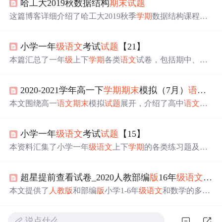
哈工大2019秋数据结构
期末
试题
这篇博客详细介绍了哈工大2019秋季
学期
数据结构课程的
期末
考试
试题
，包括选择题、填空题、简答题和算法设计
题的题型与内容。
试题
重点考查了二叉树算法、图的算
小学一年
级
语文
考试
试题
【21】
法、排序算法等基础知识。建议考生复习时注重理解每个
算法的原理和实现过程，同时强调了实验和理论知识的结
本篇汇总了一年
级
上下
学期
各类
语文
试卷，包括期中、
期
合对于取得高分的重要性。
末
、单元检测等，适用于
人教
版
及苏教
版
教材，旨在帮助
学生巩固所学知识点。
2020-2021学年高一下
学期
期末
模拟（7月）
语文
试
本文围绕高一
语文
期末
模拟
试题
展开，介绍了高中
语文
教
育目标、教学方法等。阐述了模拟考试目的、设计原则，
分析7月考试重要性及zip文件处理方法。还探讨教学资源
小学一年
级
语文
考试
试题
【15】
利用、
试题
结构，给出备考策略，提及区域教育差异对
试
题
的影响及应对措施，助力学生备考。
本资料汇集了小学一年
级
语文
上下
学期
的各类练习题及复
习资料，包括期中、
期末
试卷，单元检测题，看图写话
等，适用于
人教
版
新
课标教材。
超星提前查看试卷_2020人教部编
版
16年
级
语文
上册
本文提供了
人教
版
和部编
版
小学1-6年
级
语文
和数学的多份
期末
测试卷及答案，包括真题卷、模拟卷和专项复习资
料，旨在帮助学生进行
期末
备考，提高学习成绩。
说点什么…