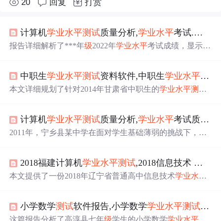
20
回复
打赏
计算机
学业
水平
测试
质量分析,
学业
水平
考试.质量分析情况报告模板.
报告详细解析了***年
级
2022年
学业
水平
考试成绩，显示优
秀生数量增加，后进生转化成效明显。对比分析显示城区
与农村中学的进步，但也指出部分学校在优秀生比例上仍
中职生
学业
水平
测试
资料软件,中职生
学业
水平
测试
有差距。特别关注了
语文
和数学成绩的变化，提出针对性
的教学改进措施。此外，强调了英语听力
测试
的改革对未
本文详细规划了针对2014年甘肃省中职生的
学业
水平
测试
来教学的影响和需求。
备考方案，强调高效课堂、个性化辅导、考纲研究、课堂
教学改革和团队合作，旨在提升学生学习效率，确保过关
计算机
学业
水平
测试
质量分析,
学业
水平
考试质量分析.
目标的实现。
2011年，宁乡县某中学在面对学生基础薄弱的挑战下，高
中
学业
水平
考试成绩取得显著进步，九科合格率在同类学
校中排名第六。学校通过领导重视、教学管理改革等措
2018福建计算机
学业
水平
测试
,2018信息技术 信息技术
施，提升了教学质量。
语文
、数学、英语、历史、物理、
化学、生物等科目均表现出色。尽管未达目标，但这一成
本文提供了一份2018年辽宁省普通高中信息技术
学业
水平
绩展示了教学质量稳步上升的趋势和教育发展潜力。
考试的模拟题及部分答案解析，涵盖信息概念、ASCII
码、二进制运算、信息技术发展影响、信息获取与保存、
小学数学
测试
软件报告,小学数学
学业
水平
测试
分析
网页保存方法、搜索引擎技巧、Word编辑、图像处理、多
媒体素材管理等多个知识点。
这篇报告分析了高淳县七年
级
学生的小学数学
学业
水平
测