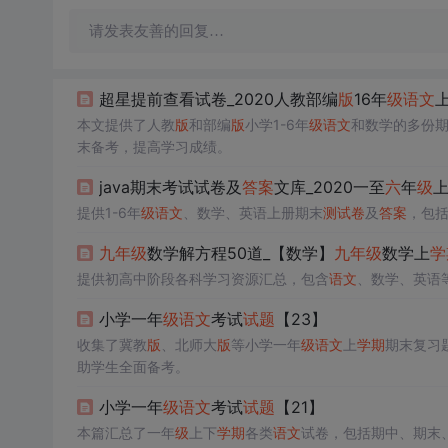
请发表友善的回复…
超星提前查看试卷_2020人教部编
版
16年
级
语文
本文提供了人教
版
和部编
版
小学1-6年
级
语文
和数学的多份
末备考，提高学习成绩。
java期末考试试卷及
答案
文库_2020一至
六
年
级
提供1-6年
级
语文
、数学、英语上册期末
测试卷
及
答案
，包
九年
级
数学解方程50道_【数学】
九年
级
数学上
学
提供初高中阶段各科学习资源汇总，包含
语文
、数学、英语
小学一年
级
语文
考试
试题
【23】
收集了冀教
版
、北师大
版
等小学一年
级
语文
上
学期
期末复习
助学生全面备考。
小学一年
级
语文
考试
试题
【21】
本篇汇总了一年
级
上下
学期
各类
语文
试卷，包括期中、期末