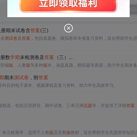
发表回
上册期末试卷含
答案
(三)
期末
测试卷
及
答案
，包括真题卷、模拟卷和专项复习资料，旨在帮助学生
上册数
学期
末检测卷及
答案
（三）...
括部编
版
、人教
版
等多种
版
本，涵盖真题、模拟题等资源，助力学生期末
期
期末
测试卷
，附
答案
等科目的电子课本、视频课程及复习资料，助力学生高效学习。
题精选，包括汉语拼音、期中试卷、三单元测
试题
等，并提供了详细
答案
、单元检测等，适用于人教
版
及苏教
版
教材，旨在帮助学生巩固所学知识