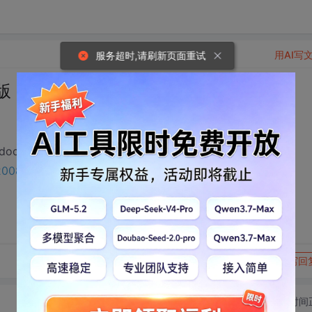
用AI写
服务超时,请刷新页面重试
，无答案) 试题.doc下载
oc , 相关下载链接：
39200893?utm_source=bbsseo
转发到动态
举报
写回
切换为时间