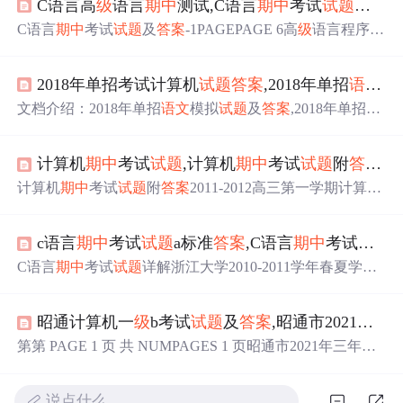
C语言高
级
语言
期中
测试,C语言
期中
考试
试题
及
答
C语言
期中
考试
试题
及
答案
-1PAGEPAGE 6高
级
语言程序设
计
试题
答案
在最后一、单项选择题(本大题共20小题，每小
题2分，共20分)在每小题列出的四个选项中只有一个选项
2018年单招考试计算机
试题
答案
,2018年单招
语文
模
是符合题目要求的，请将正确选项前的字母填在题后的括
号内。1.C语言程序编译时，程序中的注释部分是( )A.参加
文档介绍：2018年单招
语文
模拟
试题
及
答案
,2018年单招
语
编译，并会出现在目标程序中B.参加编译，但不会出现在
文
试题
,2016年体育单招
语文
,2018年单招考试
语文
卷纸,201
目标程序中C.不参加编译，但会出现在目标程序中D.不参
7年体育单招
语文
,2018年高职单招
语文
,2015年江苏省单招
加...
计算机
期中
考试
试题
,计算机
期中
考试
试题
附
答案
.
d
语文
,2018年
语文
单招题,2018年体育单招
语文
,体育单招201
3年
语文
本试卷分第Ⅰ卷(选择题)、第Ⅱ卷(主观题)和答题
计算机
期中
考试
试题
附
答案
2011-2012高三第一学期计算机
卷三部分。请用2B铅笔将第一卷的
答案
规范地填涂在机读
英语
期中
考试
试题
命题人:张俊峰 时间:100分钟 总分:125分
卡上,用蓝黑墨水笔将第二卷
答案
规范地写...
姓名:___________学号____________分数:__________一.短
c语言
期中
考试
试题
a标准
答案
,C语言
期中
考试
试题
详
语填空:(每小题1分,共20分)1.in style _____________ 2.leave f
or _____________3.be located in ...
C语言
期中
考试
试题
详解浙江大学2010-2011学年春夏学期
《程序设计基础及实验》课程
期中
考试试卷(A)考试日期：
2011 年 5 月 4 日,考试时间： 90 分钟诚信考试，沉着应
昭通计算机一
级
b考试
试题
及
答案
,昭通市2021年三年
考，杜绝违纪。考生姓名： 学号： 所属院系： _(注意：答
题内容必须写在答题卷上，写在本试卷上无效)
试题
一、单
第第 PAGE 1 页 共 NUMPAGES 1 页昭通市2021年三年
级
选题(每小题2分，共20分...
下学期
语文
期末考试试卷B卷姓名:________ 班
级
:________
成绩:________亲爱的同学，经过一段时间的学习，你们一
说点什么…
定学到不少知识，今天就让我们大显身手吧！一、 基础部