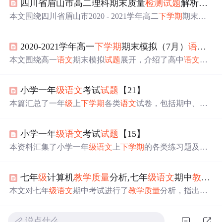
四川省眉山市高二理科期末质量
检测
试题
解析与分析
本文围绕四川省眉山市2020 - 2021学年高二
下学期
期末理
科综合
试题
展开，分析了理科教育重要性、
试题
结构、学
科测试要求与评估、
教学质量
管理及期末
检测
作用，还探
2020-2021学年高一
下学期
期末模拟（7月）
语文
试
讨了理科教育未来发展趋势，
试题
资源对教学和学习有重
要参考价值。
本文围绕高一
语文
期末模拟
试题
展开，介绍了高中
语文
教
育目标、教学方法等。阐述了模拟考试目的、设计原则，
分析7月考试重要性及zip文件处理方法。还探讨教学资源
小学一年
级
语文
考试
试题
【21】
利用、
试题
结构，给出备考策略，提及区域教育差异对
试
题
的影响及应对措施，助力学生备考。
本篇汇总了一年
级
上
下学期
各类
语文
试卷，包括期中、期
末、单元
检测
等，适用于人教
版
及苏教
版
教材，旨在帮助
学生巩固所学知识点。
小学一年
级
语文
考试
试题
【15】
本资料汇集了小学一年
级
语文
上
下学期
的各类练习题及复
习资料，包括期中、期末试卷，单元
检测
题，看图写话
等，适用于人教
版
新课标教材。
七年
级
计算机
教学质量
分析,七年
级
语文
期中
教学质量
本文对七年
级
语文
期中考试进行了
教学质量
分析，指出了
试题
质量较高且符合新课改要求，但也存在学生学习态度
不端正、教师教学管理不当等问题。提出了增强质量意
说点什么…
识、提高业务能力等改进措施。