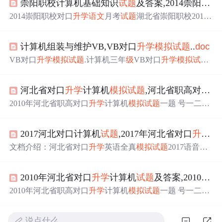
崇阳职校计算机基础知识
试题
及答案,2014崇阳职校对口
2014崇阳职校对口
升学
语文
月考
试题
湖北省崇阳职校2014
年对口
升学
高三月考
试题
语 文本
试题
卷共8页，共三大题2
8小题，全卷满分150分，考试用时150分钟独怜幽草1121★
计算机组装与维护VB,VB对口
升学
模拟
试题
..
doc
祝 考 试 顺 利 ★注意事项：1．答卷前，考生务必将自己
的姓名、准考证号填写在
试题
卷和答题卡上，并将准考证
VB对口
升学
模拟
试题
.计算机三年
级
VB对口
升学
模拟
试题
号条形码粘贴在答题卡上指定位置。用2B铅笔将答题卡上
一一、选择题(每题2分，共50分)1．以下不属于Visual Basic
试卷类型(A)或(B)后的方框涂黑。2．选择题的作答：每小
系统的文件类型是( )A、.frm B、.bat C、.vbg D、.vbp2．Vi
题...
河北省对口
升学
计算机
模拟
试题
,河北省职高对口
升
sual Basic中可以用类型说明符来标识变量的类型，其中表
示货币型的是_____。A. % B. # ...
2010年河北省职高对口
升学
计算机
模拟
试题
一题 号一二三
四五六七八核分人分 数注意事项：1．本试卷共八道大
题，共240分。2．答题一律用蓝黑钢笔或圆珠笔直接答在
2017河北对口计算机
试题
,2017年河北省对口
升学
英
试题
卷中。第Ⅰ卷(选择题 共100分)得?分评?卷?人一、单
项选择题(本大题共50小题，每小题2分，共100分。在每小
文档介绍：河北省对口
升学
英语全真
模拟
试题
2017语音知
题所给出的四个选项中，只有一个符合题目要求，将正确
识:( ) 1. doubt A. various B. trousers C. serious D. soup( ) 2. co
答案写在题后的括号中，不选、多选、错选均不得分)1．
ntest A. contain B. control C. continue D. confidence( ) 3. flow
计算机的主机由哪些...
2010年河北省对口
升学
计算机
试题
及答案,2010年河北省职高对口
A. how B. allow C. slowly D. town( ) 4. cap...
2010年河北省职高对口
升学
计算机
模拟
试题
一题 号一二三
四五六七八核分人分 数注意事项：1．本试卷共八道大
题，共240分。2．答题一律用蓝黑钢笔或圆珠笔直接答在
说点什么…
试题
卷中。第Ⅰ卷(选择题 共100分)得?分评?卷?人一、单