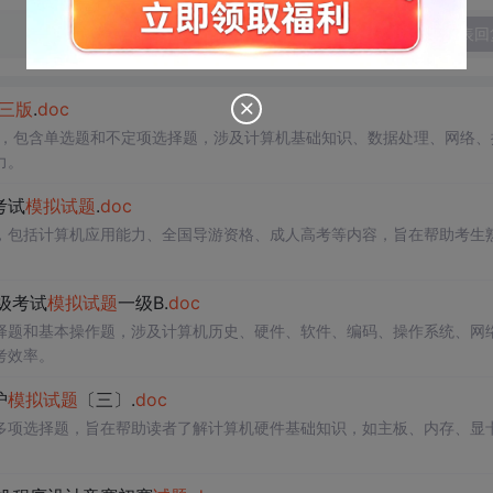
发表回
三
版
.
doc
，包含单选题和不定项选择题，涉及计算机基础知识、数据处理、网络、
力。
考试
模拟
试题
.
doc
，包括计算机应用能力、全国导游资格、成人高考等内容，旨在帮助考生
等级考试
模拟
试题
一级B.
doc
择题和基本操作题，涉及计算机历史、硬件、软件、编码、操作系统、网
考效率。
护
模拟
试题
〔三〕.
doc
多项选择题，旨在帮助读者了解计算机硬件基础知识，如主板、内存、显