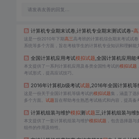
请发表友善的回复…
计算机专业期末试卷,计算机专业期末测试试卷-
高
这是一份2010年下期
高三
高考班的计算机综合期末考试试卷
系统等多个方面，旨在考核学生的计算机专业知识和理解能
全国计算机应用考试
模拟
试题
,全国计算机应用能
本文提供了一系列计算机应用及各类全国性考试的
模拟
试题
考试形式，提高应试技巧。
2016年计算机b级考试
试题
,2016年全国计算机
这是一份关于全国计算机等级考试的
模拟
试题
集，涵盖了选
多个方面。
试题
旨在帮助考生熟悉考试格式和内容，提高备
计算机组装与维护
模拟
测
试题
三,计算机组装与维
本文提供了一套计算机组装与维护
模拟
试题
，包含选择题与
组件的作用及特性。