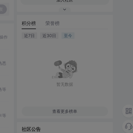
复
积分榜
荣誉榜
近7日
近30日
至今
操作
熟悉
暂无数据
络等
查看更多榜单
卡等
社区公告