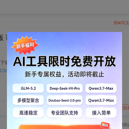
用AI写
试题.doc下载
关下载链接：
1403808?utm_source=bbsseo
转发到动态
举报
写回
切换为时间