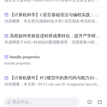
微软官方发布的 Visual FoxPro 6.0 简体中文完整安装介
质，支持 Windows 95/98/NT 等旧版操作系统。内含主
程序
VFP
6.EXE、可视化界面构建器 BUILDER.APP、模板资源
【计算机科学】C语言基础语法与编程实践：湖南科技大学期末考试核心知识点解析
管理器 GALLERY.APP、中文帮助核心文件（FOXHHELP.
DLL、HLP95EN.DLL）、本地化字体（FOXFONT.850/85
内容概要：本文档为湖南科技大学C语言期末考试的试题
2）、OLE 集成组件 FPOLE.DLL 和 API 扩展库 GAPI32.D
库，主要包含多套选择题，涵盖C语言的基础知识点，如
LL。配套提供系统兼容性检测工具（IE4CHECK.INI、SM
基本数据类型、运算符与表达式、控制结构（if、switch、
SINST.EX
高校如何有效促进科研成果转化，提升产学研合作效率？.docx
循环）、数组、字符串处理、函数定义与调用、指针初步
等内容。题目形式为单项选择题，每道题后附有正确答
科易网基于40亿+科创知识图谱数据库，深度探索AI技术
案，旨在帮助学生巩固C语言语法和
程序
逻辑理解，提升
在技术转移、成果转化、技术经纪、知识产权、产业创
编程实践能力。; 适合人群：适用于高等院校计算机相关专
新、科技招商等垂直领域的多样化应用场景，研究科技创
业学习C语言课程的学生，特别是准备期末考试或需要强
bundle.properties
新领域的AI+数智化解决方案，推动科技创新与产业创新
化基础知识的初学者。; 使用场景及目标：①用于考前复
智能化发展。
bundle.properties
习，检验对C语言核心概念的掌握程度；②辅助教师出题
或课堂教学练习；③通过反复练习提高编程思维与代码逻
辑分析能力。; 阅读建议：建议结合教材和上机实践进行练
【计算机硬件】PCI规范中的类代码与能力ID分配：设备功能分类及扩展能力标识系统设计
习，重点关注易错题和涉及复杂逻辑控制的题目，理解每
内容概要：本文档《PCI Code and ID Assignment Specificati
道题背后的
程序
执行流程，以达到真正掌握语言特性的目
on Revision 1.10》由PCI-SIG发布，定义了PCI设备的类代
的。
码（Class Codes）、能力标识（Capability IDs）和扩展能
力标识（Extended Capability IDs）的标准编码规范。文档
说点什么…
详细列出了各类设备的功能分类，包括存储控制器、网络