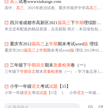
高三
试卷wwwxiukaoge.com
高中、
高三
、2025年政治试卷、重庆市南开中学高
高三
第
七次
质量
检测
，教育小助手通过百度云盘、腾讯云盘分享
Word
版
资源文。高中、
高三
、2025年
语文
试卷、重庆市南
四川省成都市高新区2021
届
高三
下
学期
理综阶段
质
开中学高
高三
第七次
质量
检测
，教育小助手通过百度云
盘、腾讯云盘分享Word
版
资源文。高中、
高三
、2025年英
本文还有配套的精品资源，点击获取 简介：本压缩包包含
语试卷、重庆市南开中学高
高三
第七次
质量
检测
，教育小
四川省成都市高新区2021
届
高三
学生第四次阶段
质量
检测
助手通过百度云盘、腾讯云盘分享Word
版
资源文。高中、
的理科综合
试题
，旨在评估学生在物理、化学、生物等科
高三
、2025年物理试卷、重庆市南开中学高
高三
第七次
质
重庆市2012
届
高三
上
学期
期末考试word
版
理综
目的学习进度和掌握程度，为高考做准备。试卷包括物
量
检测
，教育小助手通过百度云盘、腾讯云盘分享Word
版
理、化学和生物三大科目，覆盖多个理科领域，难度和形
重庆市2012
届
高三
上
学期
期末考试word
版
理综 2012年01月
资源文。
式接近高考。
试题
以Word文档格式提供，方便阅读、批改
16日 http://700125.reg.ks5u.com（高考好资料在此
和复习。此外，试卷资源为学生和教师提供了一种评估学
重庆市2012
届
高三
上
学期
期末考试 理科综合能力测试
习成果和教学效果的...
三年级下
学期
语文
期末
质量
检测
卷（一）
理科综合能力测试卷满分300分。考试时间150分钟。
注意事项： 1．答题前，考生务必将自己的姓
三年级下
学期
语文
期末
质量
检测
卷（一） – 学习备忘录 (20
名、准考证号填写在答题卡规定的位置上。 2...
1800.com)
小学一年级
语文
考试
试题
【15】
小学一年级
语文
考试
试题
【15】 1. 小学
语文
一年级下
册期中练习卷 2. 小学一年级
语文
下册综合练习题【人教
版
新课标】 3. 小学一年级
语文
下册要求会认的字 4. 小
说点什么…
学一年级
语文
下册期末总复习看图写话 5. 小学一年级
语