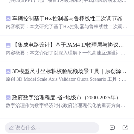
（共88页PPT）地产项目1月暖场系列中式国风活动策划方
案.pptx
车辆控制基于H∞控制器与鲁棒线性二次调节器RLQR的铰接式重型车辆的稳健路径跟踪控制研究（
内容概要：本文研究了基于H∞控制器与鲁棒线性二次调节
器（RLQR）的铰接式重型车辆稳健路径跟踪控制方法，
并通过
Mat
lab代码实现仿真验证。针对铰接式车辆在复杂
【集成电路设计】基于PAM4 IP物理层与协议兼容性验证：5nm工艺下高速互连系统电气合规测试平台
工况下路径跟踪精度低、稳定性差的问题，提出结合H∞控
制与RLQR的复合控制策略，以提升系统对参数不确定
内容概要：本文介绍了以深入理解下一代高速互连设计的
性、外部干扰及模型摄动的鲁棒性。文中建立了车辆动力
关键要素。
学模型，设计了H∞与RLQR控制器，通过多工况仿真对比
分析其控制性能，结果表明该方法能有效提高路径跟踪精
3D模型尺寸坐标轴校验配额场景工具｜原创源码+测试+离线报告
度与系统稳定性，具有较强的抗干扰能力和工程应用潜
原创 3D Model Scale Axis Validator Quota Scenario 工具：围
力。; 适合人群：具备自动控制理论基础、车辆工程背景或
绕“检查生成模型的单位、包围盒尺寸、前向轴、上方向、
从事智能驾驶、路径跟踪相关研究的研发人员及研究生。;
原点位置与导出格式约定”的结果，根据规模、并发、复杂
使用场景及目标：①应用于铰接式重型车辆（如矿用卡
政府数字治理程度-省+地级市（2000-2025年）
度、时间目标和人工复核成本比较配额场景；本地网页、J
车、工程车辆）的自动驾驶路径跟踪控制；②为复杂非线
SON/HTML/SVG报告、测试与示例。压缩包包含完整源
数字治理作为数字经济时代政府治理现代化的重要方向，
性系统的鲁棒控制设计提供解决方案；③通过
Mat
lab仿真
码、3项自动化测试、可复现示例、HTML/JSON/SVG离线
强调利用数字技术优化政府组织运行机制、促进政务数据
学习H∞与RLQR控制器的设计与调参方法； 阅读建议：建
报告、1080×720运行效果图、README、运行说明、MIT
共享、提升公共服务效率，实现由传统行政管理向数据驱
议读者结合
Mat
lab代码进行仿真复现，重点关注车辆建模
License及原创授权声明。适合开发者进行工程预检、质量
动型治理转变 2014年，国家启动“信息惠民国家试点城市
过程、控制器设计逻辑与仿真结果对比分析，深入理解鲁
说点什么…
审查和交付复核；Node.js 18+可直接运行，零第三方运行
建设”，选择80个城市开展试点，核心内容包括：建设政务
棒控制在实际工程系统中的应用方法与优化思路。