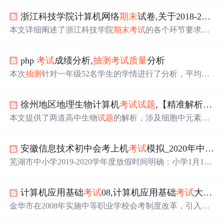
浙江科技学院计算机网络
期末
试卷,关于2018-2019学年第一学期
本文详细阐述了浙江科技学院
期末
考试
的各个环节要求，
包括试卷命题、审查、监考巡考、评阅、成绩登记，以及
保密措施和课程试卷
抽测
的规定，旨在提升教学
质量
与规
php
考试
成绩分析,
抽测
考试
质量
分析
范意识。
本次
抽测
针对一年级52名学生的学情进行了分析，平均分8
9.48，优秀率为75%。
试题
难度较大，主要考察前六单元的
基础知识与拓展。学生在汉字书写、拼音、多音字、词语
徐州地区地理生物计算机
考试
试题
,【精准解析】江苏省徐州市2019-2020学年
运用等方面存在错误，特别是错别字和笔画书写不规范。
阅读理解与看图写话也需要加强。整改措施包括巩固基础
本文提供了两道高中生物
试题
的解析，涉及细胞中元素和
知识、关注中等生、加强阅读与写作训练，并针对错题进
化合物的知识，如RNA和ATP的组成，淀粉和纤维素的区
行专项辅导。
别，蛋白质结构与功能的关系，以及胆固醇在细胞膜中的
安徽信息技术初中会考上机
考试
模拟_2020年中小学寒假、
作用。同时，
试题
还涵盖了细胞结构和功能的理解，如膜
结构、囊泡来源、细胞间信息交流的方式以及内质网在性
芜湖市中小学2019-2020学年度放假时间明确：小学1月10
激素合成中的重要作用。
日放寒假，高中1月17日，2月10日开学。
期末
测试涵盖各
年级，学科全面监控，统一监测时间1月至元月中旬。高中
计算机应用基础
考试
08,计算机应用基础
考试
大纲2008.
考试
卷面分值与高考接轨。
金华市在2008年实施中等职业学校会考制度改革，引入专
业技能统一评价机制，建立综合评价体系，鼓励教学评价