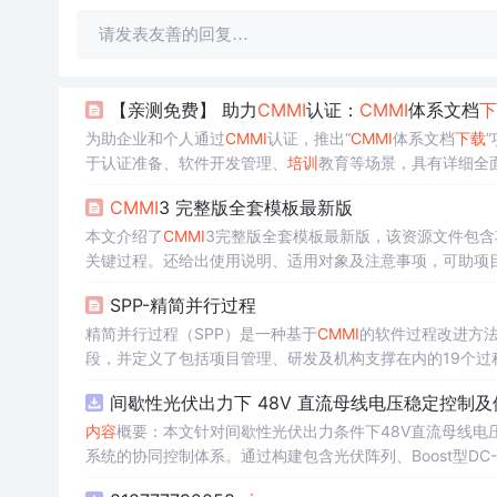
请发表友善的回复…
【亲测免费】 助力
CMMI
认证：
CMMI
体系文档
下
为助企业和个人通过
CMMI
认证，推出“
CMMI
体系文档
下载
于认证准备、软件开发管理、
培训
教育等场景，具有详细全
CMMI
3 完整版全套模板最新版
本文介绍了
CMMI
3完整版全套模板最新版，该资源文件包含
关键过程。还给出使用说明、适用对象及注意事项，可助项
SPP-精简并行过程
精简并行过程（SPP）是一种基于
CMMI
的软件过程改进方法
段，并定义了包括项目管理、研发及机构支撑在内的19个过
间歇性光伏出力下 48V 直流母线电压稳定控制及
内容
概要：本文针对间歇性光伏出力条件下48V直流母线
系统的协同控制体系。通过构建包含光伏阵列、Boost型DC
光伏最大功率点跟踪（MPPT）技术和储能系统的双向功率