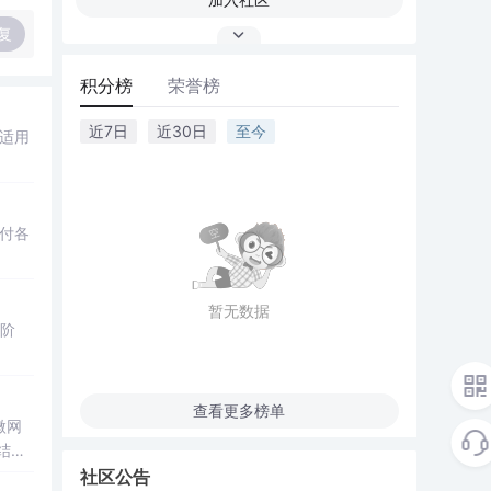
复
积分榜
荣誉榜
近7日
近30日
至今
适用
付各
暂无数据
个阶
查看更多榜单
微网
结合
成电
社区公告