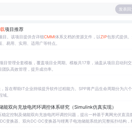
发表回
载
项目推荐
”项目。该项目提供含详细
CMMI
体系文档的资源文件，以
ZIP
包形式提供。
面、易用、实用、适用广等特点。
项目管理全套模板，覆盖项目全周期。模板共17章，涵盖从项目启动到交
目团队高效管理，提升成功率。
，旨在帮助IT企业持续提升软件过程能力。SPP将产品生命周期分为六
程域。
储能双向充放电闭环调控体系研究（Simulink仿真实现）
电压稳定控制及储能双向充放电闭环调控问题，提出一种基于离网光伏直流
-DC变换器、双向DC-DC变换器与锂离子电池储能系统的完整拓扑结构，
调节能力，实现对功率供需失衡的有效抑制。系统采用分层控制架构，集