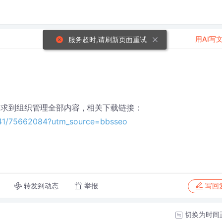
用AI写
服务超时,请刷新页面重试
需求到组织管理全部内容 , 相关下载链接：
441/75662084?utm_source=bbsseo
转发到动态
举报
写回
切换为时间