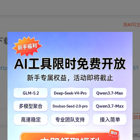
用AI写
下载
https://download.csdn.net/download/a1336360/33495715?
转发到动态
举报
写回
切换为时间