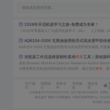
请发表友善的回复…
2026年开启机器学习之旅-免费成为专家！
《2023年零基础入门与提升机器学习（ML）、人工智能（
AQ6204-2006 瓦斯抽放用热导式高浓度甲烷传
AQ6204-2006 瓦斯抽放用热导式高浓度甲烷传感器_可搜索
浏览器工作流选择器韧性基准
样本
工具｜原创源码
原创 Browser Workflow Selector Resilience Au
估重复网页流程选择器的稳定性”的结果，建立固定
样本
、权
TML/SVG
报告
、测试与示例。压缩包包含完整源码、3项自动化
图、README、运行说明、MIT License及原创授权声明
关于我
招贤纳
商务合
寻求报
协议专
第三方运行依赖。
们
士
作
道
区
公安备案号11010502030143
京ICP备19004658号
京网文〔
家长监护
网络110报警服务
中国互联网举报中心
Chro
©1999-2