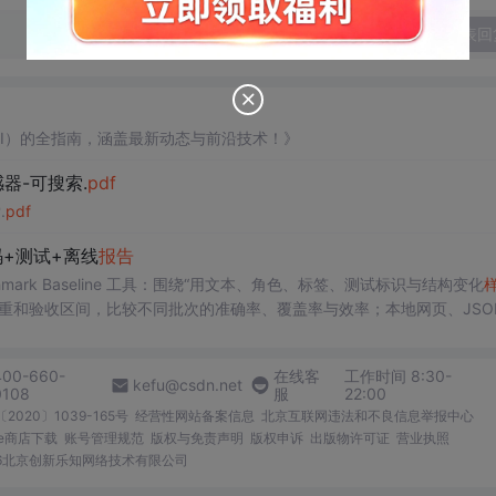
发表回
AI）的全指南，涵盖最新动态与前沿技术！》
感器-可搜索.
pdf
.
pdf
+测试+离线
报告
ditor Benchmark Baseline 工具：围绕“用文本、角色、标签、测试标识与结构变化
重和验收区间，比较不同批次的准确率、覆盖率与效率；本地网页、JSON
测试、可复现示例、HTML/JSON/SVG离线
报告
、1080×720运行效
。适合开发者进行工程预检、质量审查和交付复核；Node.js 18+可直接运
400-660-
在线客
工作时间 8:30-
kefu@csdn.net
0108
服
22:00
2020〕1039-165号
经营性网站备案信息
北京互联网违法和不良信息举报中心
me商店下载
账号管理规范
版权与免责声明
版权申诉
出版物许可证
营业执照
026北京创新乐知网络技术有限公司