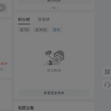
复
积分榜
荣誉榜
近7日
近30日
至今
样本
评
/H
暂无数据
果
行，零
查看更多榜单
社区公告