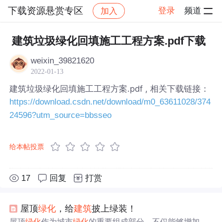
下载资源悬赏专区
登录
频道
加入
帖子详情
社区
下载资源悬赏专区
建筑垃圾绿化回填施工工程方案.pdf下载
weixin_39821620
2022-01-13
建筑垃圾绿化回填施工工程方案.pdf , 相关下载链接：
https://download.csdn.net/download/m0_63611028/374
24596?utm_source=bbsseo
给本帖投票
17
回复
打赏
屋顶
绿化
，给
建筑
披上绿装！
屋顶
绿化
作为城市
绿化
的重要组成部分，不仅能够增加城