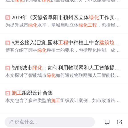
市绿地面积，改善居民生活环境，还能缓解城市热岛效
应，提高城市空气质量。本文介绍了屋顶
绿化
的功能、国
2019年《安徽省阜阳市颍州区立体
绿化
工作实施
方
内外现状、存在问题以及新型屋顶
绿化
解决
方案
，展示了
屋顶
绿化
在提升城市生态环境方面的巨大潜力。
为提升城市
绿化
水平，阜城启动立体
绿化
工程
，包括屋
顶、墙体、阳台等多形式
绿化
，旨在拓展绿色空间，改善
生态环境，形成特色城市景观。
5怎么接入汇编_园林
工程
中种植土中含
建筑
垃圾
及
博客介绍了园林
绿化
种植土的要求，包括理化性能、成分
比例、团粒大小等，还提及土壤改良需因地制宜。同时引
用相关规范标准说明种植土的标准，最后介绍了《江苏省
智能城市
绿化
：如何利用物联网和人工智能提高
绿
园林
绿化
工程
建设省级工法汇编》，涉及多种园林
绿化
新
技术。
本文探讨了智能城市
绿化
如何通过物联网和人工智能技术
提高城市
绿化
率，实现绿色经济的可持续发展。文章详细
介绍了核心概念、算法原理、数据处理以及未来发展趋势
施工
组织设计合集
和挑战，展示了人工智能在绿色
建筑
、交通、能源等领域
中的应用实例。
本文包含了多种类型的
施工
组织设计案例，如市政道路、
园林
绿化
、教学楼建设、装饰
工程
以及钢结构和超高层
建
筑
等，展示了不同
工程
的
施工
规划和实施策略。
说点什么…