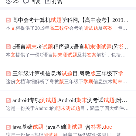
25
回复
打赏
高中会考计算机
试题
学科网,【高中会考】2019年
高
本
文
档提供了2019年
高二
数学
会考的
测
试题
及
答案
，包括
选择题、填空题和解答题。
试题
涵盖了解析几何、概率统
计、立体几何、函数等多个知识点，旨在考察学生的
数学
c语言
期末
考
试题
程序题,c语言
期末
测
试题
(附
答案
).
基础和应用能力。解答部分详细解释了每道题目的解题思
路和步骤，帮助学生理解和巩固所学内容。
本
文
提供了一份C语言
期末
测
试题
及其
答案
解析，包括选
择题、填空题等，覆盖了标识符定义、变量引用、循环控
制等内容，适用于C语言初学者及复习备考人员。
三年级计算机信息考
试题
目,粤教
版
三年级下
学期
信
这份
文
档详细解析了粤教
版
三年级下
学期
信息技术
期末
试
题
，涉及光标移动、键盘操作、
文
字移动与选择、中
文
输
入法、字体格式、字块移动等内容，适合学生和教师复习
android专项
测
试题
,Android
期末
测考试
试题
(附带
答
备考。
这是一份关于Android的
期末
测
试题
目，涵盖了四大组件、
Activity管理、线程、内存回收、布局单位、Service生命周
期、assets目录使用、SQLite操作及Activity状态等知识点，
java基础
试题
_java基础
测
试题
_含
答案
.
doc
包括选择题的选项和正确
答案
。
这是一份Java基础
测
试题
，涵盖了标识符命名规则、基本