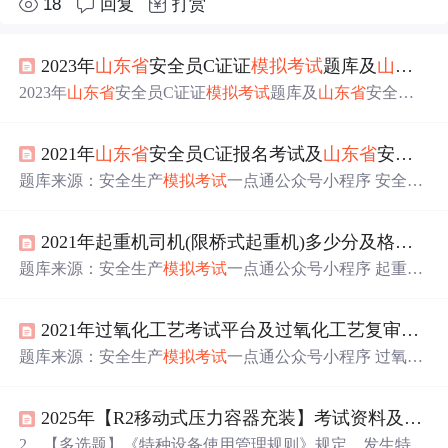
18
回复
打赏
2023年
山东省
安全员C证证
模拟考试
题库及
山东省
2023年
山东省
安全员C证证
模拟考试
题库及
山东省
安全员C
证理论考试
试题
是由安全生产
模拟考试
一点通提供，
山东
省
安全员C证证
模拟考试
题库是根据
山东省
安全员C证最新
2021年
山东省
安全员C证报名考试及
山东省
安全员C证考试报名
版
教材，
山东省
安全员C证大纲整理而成（含2023年
山东
省
安全员C证证
模拟考试
题库及
山东省
安全员C证理论考试
题库来源：安全生产
模拟考试
一点通公众号小程序 安全生
试题
参考答案和部分工种参考解析），掌握本资料和学校
产
模拟考试
一点通：
山东省
安全员C证报名考试是安全生
方法，考试容易。3、【多选题】《建设工程安全生产管理
产
模拟考试
一点通总题库中生成的一套
山东省
安全员C证
条例》规定，施工单位应当建立健全安全生产教育培训制
2021年起重机司机(限桥式起重机)多少分及格及起重机司机(限桥式起重机)考试内容
考试报名，安全生产
模拟考试
一点通上
山东省
安全员C证
度，加强对职工安全生产的教育培训管理，从（）等方面
作业手机同步练习。2021年
山东省
安全员C证报名考试及
题库来源：安全生产
模拟考试
一点通公众号小程序 起重机
给予保障，确保安全教育培训质量和覆盖面。
山东省
安全员C证考试报名 1、【多选题】对于扣件式钢管
司机(限桥式起重机)多少分及格根据新起重机司机(限桥式
模板支架，施工过程中的检査项目应符合（）等要求。
起重机)考试大纲要求，安全生产
模拟考试
一点通将起重机
（ABDE） A、立杆底部基础应回填夯实 B、各种安全防
2021年过氧化工艺考试平台及过氧化工艺复审
模拟
司机(限桥式起重机)
模拟考试
试题
进行汇编，组成一套起
护设施应设置到位 C、可调托撑的螺杆伸出长度应小于650
重机司机(限桥式起重机)全真
模拟考试
试题
，学员可通过
题库来源：安全生产
模拟考试
一点通公众号小程序 过氧化
mm D、立杆不得...
起重机司机(限桥式起重机)考试内容全真模拟，进行起重
工艺考试平台参考答案及过氧化工艺考试
试题
解析由安全
机司机(限桥式起重机)自测。 1、【判断题】为使运转中的
生产
模拟考试
一点通题库老师及过氧化工艺操作证已考过
电动机停止转动，可采取拉闸断电的方法。（×） 2、【判
2025年【R2移动式压力容器充装】考试资料及R2移动式压力容器充装考试试卷
的学员汇总，相对有效帮助过氧化工艺复审
模拟考试
学员
断题】（）起重机司机应参加应急救援演练，掌握相应的
顺利通过考试。 1、【判断题】发生火灾时,基本的正确应
2、【多选题】《特种设备使用管理规则》规定，发生特种