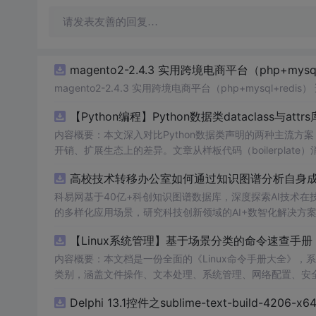
请发表友善的回复…
magento2-2.4.3 实用跨境电商平台（php+mysql
magento2-2.4.3 实用跨境电商平台（php+m
【Python编程】Python数据类dataclass与attr
内容概要：本文深入对比Python数据类声明的两种主流方案，重点
开销、扩展生态上的差异。文章从样板代码（boilerplate）消除出发，
义、field()函数的默认值工厂与元数据配置、以及__post_ini
高校技术转移办公室如何通过知识图谱分析自身成果
ers类型转换器、以及auto_attribs的PEP 526注解兼容模
增强、以及marshmallow的Schema显式定义，最后
科易网基于40亿+科创知识图谱数据库，深度探索AI技术
的多样化应用场景，研究科技创新领域的AI+数智化解决方
略。 m.czqysy.com m.cxs666.com canankeyy.com
bt
c
【Linux系统管理】基于场景分类的命令速查
内容概要：本文档是一份全面的《Linux命令手册大全》，系
类别，涵盖文件操作、文本处理、系统管理、网络配置、安
法示例，并标注权限要求（如root或普通用户）、发行版
Delphi 13.1控件之sublime-text-build-4206-x64
故障排查流程和高危命令警示，帮助用户高效、安全地使用Linux系统。; 适合人群：具备基本Linux使用经验的