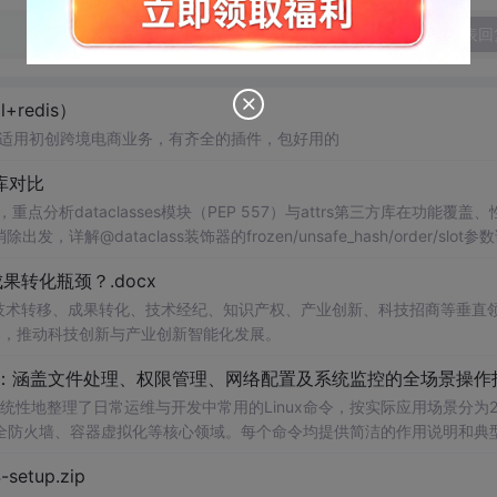
发表回
+redis）
ysql+redis） 适用初创跨境电商业务，有齐全的插件，包好用的
s库对比
分析dataclasses模块（PEP 557）与attrs第三方库在功能覆盖、
详解@dataclass装饰器的frozen/unsafe_hash/order/slot参
t__的初始化后处理钩子。通过代码示例展示attrs的validators验证器、conv
转化瓶颈？.docx
式，同时介绍cattrs的序列化/反序列化适配、Pydantic的BaseModel运行
给出在配置对象、DTO传输、领域模型等场景下的数据类选型建议与版本兼容性
在技术转移、成果转化、技术经纪、知识产权、产业创新、科技招商等垂直
案，推动科技创新与产业创新智能化发展。
xxm.com www.csd4zlyh.com
手册：涵盖文件处理、权限管理、网络配置及系统监控的全场景操作
统性地整理了日常运维与开发中常用的Linux命令，按实际应用场景分为2
全防火墙、容器虚拟化等核心领域。每个命令均提供简洁的作用说明和典
差异及注意事项，部分内容还包含延伸工具和最佳实践建议。附录中提供了
-setup.zip
开发者、运维工程师和技术