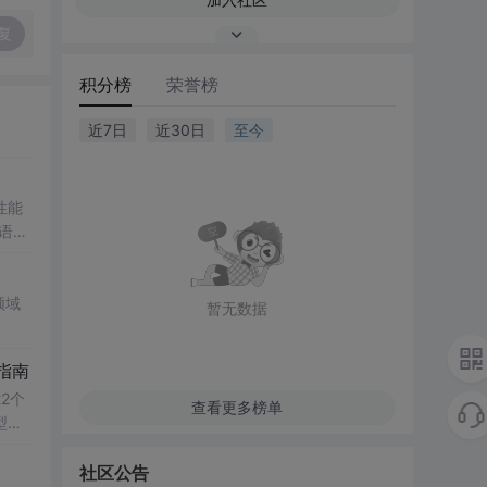
复
积分榜
荣誉榜
近7日
近30日
至今
性能
数语
ert
时校验
策
领域
暂无数据
指南
2个
查看更多榜单
型用
常见
社区公告