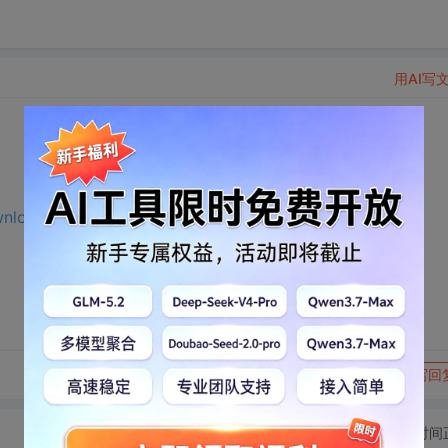
用AI写
wnload.csdn.net/download/Brill_y/75691504?
转发到动态
举报
写回
切换为时间