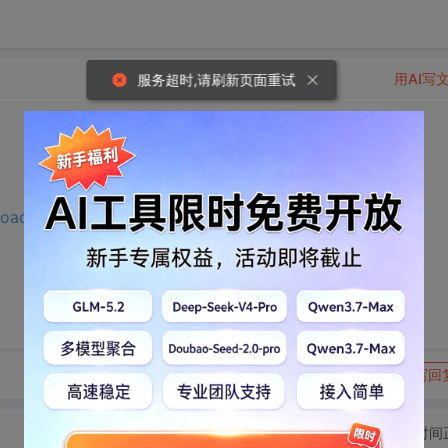
用AI写
服务超时,请刷新页面重试
load.csdn.net/download/WSNjiang/72374821?
转发到动态
举报
写回
切换为时间