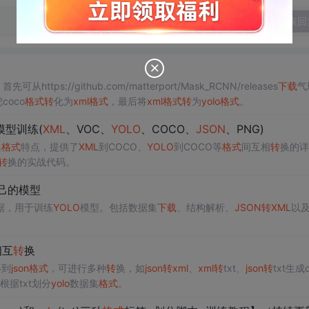
发表回
可从https://github.com/matterport/Mask_RCNN/releases
下载
气
coco
格式
转
化为
xml
格式
，最后将
xml
格式
转
为
yolo
格式
。
型训练(
XML
、VOC、
YOLO
、COCO、
JSON
、PNG)
集
格式
特点，提供了
XML
到COCO、
YOLO
到COCO等
格式
间互相
转
换的详
转
换的实战代码。
自己的模型
据，用于训练
YOLO
模型。包括数据集
下载
、结构解析、
JSON
转
XML
以
相互
转
换
得到
json
格式
，可进行多种
转
换，如
json
转
xml
、
xml
转
txt、
json
转
txt生成c
根据txt划分
yolo
数据集
格式
。