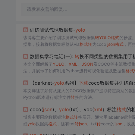
请发表友善的回复…
训练测试气球数据集-
yolo
该博客主要介绍了训练测试气球数据集
转
YOLO
格式
的步骤。首先
据集，接着将数据集标签从via
格式
转
为coco
json
格式
，再把
数据集学习笔记(一):
转
换不同类型的数据集用于模
本文全面解析了
YOLO
、
XML
、
JSON
及COCO等主流数据
法，并展示了如何利用Python进行可视化验证及数据集
格式
【darknet-
yolo
系列】
下载
coco数据集并训练
本文详述了如何从庞大的COCO数据集中提取特定类别的数
Python脚本进行标注文件
转
换的方法。
coco(
json
)、
yolo
(txt)、voc(
xml
）标注
格式
的
博客主要围绕数据标注
格式
转
换展开。通常用labelme标注
或
yolo
数据集
格式
，还有txt
转
json
、txt
转
coco的
json
，以及