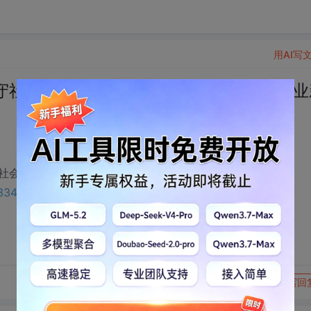
用AI写
守社会规则第四课社会生活讲道德课时作业
生活讲道德课时作业新人教版.pdf , 相关下载链接：
0/33493346?utm_source=bbsseo
转发到动态
举报
写回