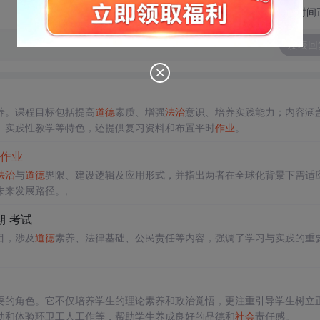
切换为时间
发表回
养。课程目标包括提高
道德
素质、增强
法治
意识、培养实践能力；内容涵
、实践性教学等特色，还提供复习资料和布置平时
作业
。
作业
法治
与
道德
界限、建设逻辑及应用形式，并指出两者在全球化背景下需适
未来发展路径。,
期 考试
目，涉及
道德
素养、法律基础、公民责任等内容，强调了学习与实践的重
要的角色。它不仅培养学生的理论素养和政治觉悟，更注重引导学生树立
动和体验环卫工人工作等，帮助学生养成良好的品德和
社会
责任感。