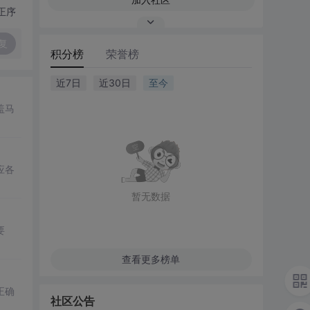
正序
复
积分榜
荣誉榜
近7日
近30日
至今
盖马
应各
暂无数据
要
查看更多榜单
正确
社区公告