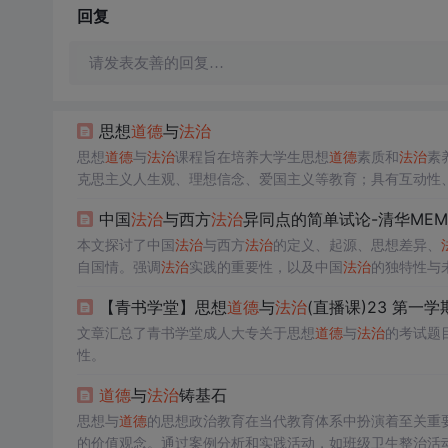
回复
请发表友善的回复…
思想
道德
与
法治
思想
道德
与
法治
课程旨在培养大学生思想
道德
素质和
法治
素
克思主义人生观、理想信念、爱国主义等教育；具有互动性
中国
法治
与西方
法治
异同点的简单试论-清华MEM
本文探讨了中国
法治
与西方
法治
的定义、起源、思想差异、
自国情。强调
法治
实践的重要性，以及中国
法治
的独特性与
【青书学堂】思想
道德
与
法治
(直播课)23 第一学
文章汇总了青书学堂成人大专关于思想
道德
与
法治
的考试题
性。
道德
与
法治
铸基石
思想与
道德
的思想政治教育在当代教育体系中扮演着至关重
的价值观念。通过案例分析和实践活动，如班级卫生整治活