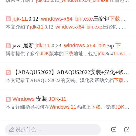
该博客介绍了
jdk
-
11
.0.12_
windows
-
x64
_
bin
.
exe
压缩包，
此为适用于64位
Windows
系统的Java开发工具包，包含运
行环境、编译器等。安装前需确保系统为64位并关闭其他
jdk
-
11
.0.12_
windows
-
x64
_
bin
.
exe
压缩包
下载
说明：
程序，安装后建议重启以配置环境变量，还给出了
下载
项
目地址。
本文介绍了
jdk
-
11
.0.12_
windows
-
x64
_
bin
.
exe
压缩包，它
是面向64位
Windows
系统的Java开发工具包。该版本有增
强性能、新API、模块化系统、安全性提升等技术亮点，
java 最新
jdk
-
11
.0.23_
windows
-
x64
_
bin
.zip
下载
地
可用于企业级、移动、Web应用开发及大数据处理，具有
兼容性强、性能卓越等特点。
博客提供了多个
JDK
版本的
下载
地址，包括
jdk
-8u4
11
-
win
dows
-
x64
.
exe
、
jdk
-
11
.0.23_
windows
-
x64
_
bin
.
exe
等的具
体链接，还提及国内华为云镜像仓库有相对低版本的
jdk
11
【ABAQUS2022】ABAQUS2022安装+汉化+帮助文档
，同时给出官网注册
下载
途径及参考的开源仓库
下载
地
址。
本文记录了ABAQUS2022的安装、汉化及帮助文档
下载
过
程。详细介绍了
下载
安装包、解压文件、替换文件夹等安
装步骤，还分享了安装失败的经验。此外，还提到了安装
Windows
安装
JDK
-
11
插件
jdk
-
11
.0.16.1_
windows
-
x64
_
bin
.
exe
及相关
下载
链
接。
本文详细指导如何在
Windows
11
系统上
下载
、安装
JDK
-
1
1
，包括解压、许可安装、环境变量配置，以及测试验证的
全过程，确保Java环境的正确设置。
说点什么…