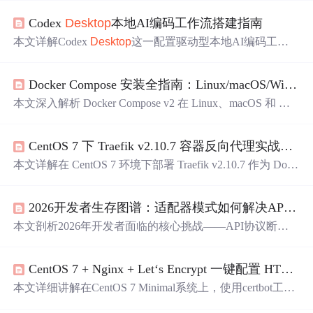
Codex
Desktop
本地AI编码工作流搭建指南
本文详解Codex
Desktop
这一配置驱动型本地AI编码工作
流的构建方案，涵盖核心设计逻辑（TOML配置契约、API
凭证沙箱化、Nginx中转站必要性）、全流程实操（Docker
Docker Compose 安装全指南：Linux/macOS/Windows 三平台 v2 正确部署
部署、config.toml字段精解、多API协同与安全限流）、高
发错误根因分析（如429/401/400错误的数学与协议本质）
本文深入解析 Docker Compose v2 在 Linux、macOS 和 Win
及进阶实践（Git化配置管理、VS Code深度集成、Prometh
dows 平台的生产级安装方案，强调其作为 Docker CLI 原
eus监控）。内容聚焦信息技术落地关键：模型能力声明、
生插件的架构本质，区别于已弃用的 Python 实现 v1。重点
API路由稳定性、Token精确计算与生产级安全配置。
CentOS 7 下 Traefik v2.10.7 容器反向代理实战部署指南
涵盖：Linux 手动二进制部署七步闭环（含校验、权限、
路径、gR
PC
验证）、macOS/Windwos 必须通过 Docker
D
本文详解在 CentOS 7 环境下部署 Traefik v2.10.7 作为 Dock
esktop
统一交付的原因，以及规避 pip 安装导致的环境污
er 容器反向代理的完整实践，涵盖 SELinux 精准策略配
染与版本不兼容风险。内容聚焦 CLI 插件机制、Docker En
置、systemd 服务单元七层加固、Docker Labels 驱动的动态
gine API 版本对齐、WSL2 集成原理及 CI 流水线版本锁定
2026开发者生存图谱：适配器模式如何解决API协议断裂
路由与 DNS 挑战式自动 TLS、ACME 证书管理，以及基
实践。
于 firewalld/journald/auditd 的生产级安全加固。重点适配 Ce
本文剖析2026年开发者面临的核心挑战——API协议断
ntOS 7 的 kernel 3.10、systemd 219 和 cgroups v1 限制。
裂，聚焦适配器模式在统一OpenAI/Claude/本地LLM响应
格式、FastAPI多后端路由、密钥安全调用等场景中的工程
CentOS 7 + Nginx + Let‘s Encrypt 一键配置 HTTPS 实战指南
实践。详细阐述协议转换层设计、动态路由、内存缓存、
TLS/DNS优化、异步连接池生命周期管理及密钥使用策略
本文详细讲解在CentOS 7 Minimal系统上，使用certbot工具
执行机制，强调其作为应对厂商锁定与生态碎片化的基础
为Nginx自动配置Let's Encrypt免费SSL证书的完整流程。涵