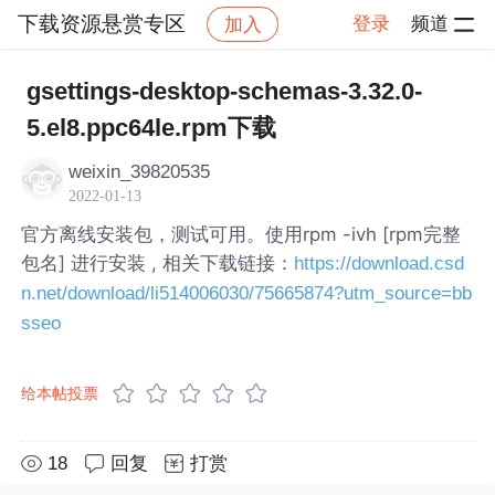
下载资源悬赏专区
登录
频道
加入
帖子详情
社区
下载资源悬赏专区
gsettings-desktop-schemas-3.32.0-
5.el8.ppc64le.rpm下载
weixin_39820535
2022-01-13
官方离线安装包，测试可用。使用rpm -ivh [rpm完整
包名] 进行安装 , 相关下载链接：
https://download.csd
n.net/download/li514006030/75665874?utm_source=bb
sseo
给本帖投票
18
回复
打赏