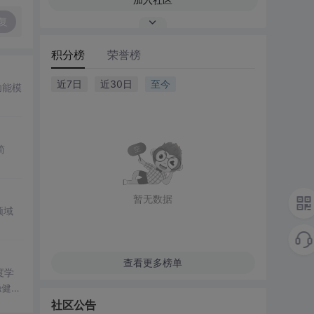
复
积分榜
荣誉榜
近7日
近30日
至今
功能模
简
暂无数据
领域
查看更多榜单
度学
稳健性
力。
社区公告