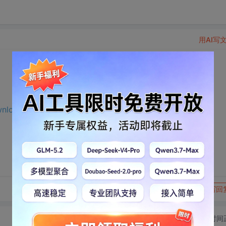
用AI写
ownload.csdn.net/download/m0_65191343/75663497?
转发到动态
举报
写回
切换为时间