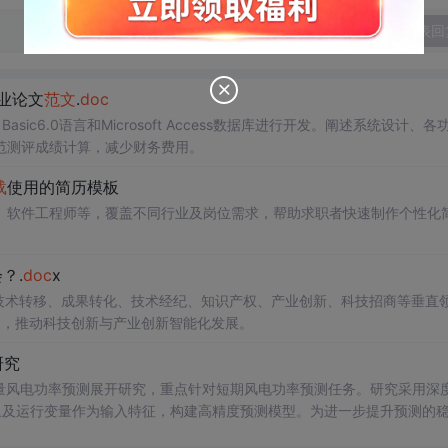
发表回
业论文
范文
.
doc
 Basic6.0语言和Microsoft Access数据库进行开发。阐述系统设计、各
范测评成绩计算，减少财务费用。
载
使用的简历模板
、软件工程师等，覆盖不同行业及岗位需求，帮助求职者快速制作个性化
？.
doc
x
在技术转移、成果转化、技术经纪、知识产权、产业创新、科技招商等垂直
案，推动科技创新与产业创新智能化发展。
研究
型的多变量风电功率预测展开研究，重点针对短期风电功率预测任务。研究采用深
多种气象及运行变量作为输入特征，构建高精度预测模型。为进一步提升预测的
，优化模型在不确定性环境下的输出表现，增强预测结果的置信区间估计能