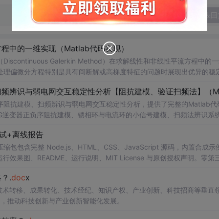
发表回
中的一维实现（Matlab代码实现）
ntinuous Galerkin Method）在求解线性和非线性平流方程中的
在处理偏微分方程特别是具有间断解或高梯度特征的问题时展现出优异的稳
时间推进机制以及边界条件的处理方式，通过具体编程实例展示如何在M
可靠性。此外，文章还强调科研工作中“借力”与创新思维的重要性，鼓励
阻抗建模、扫频辨识与弱电网交互稳定性分析，提供了完整的Matlab代
法的基本理论与
网VSG逆变器正负序阻抗建模、锁相环与电流环的小信号建模、扫频法辨识系
线性平流方程的数值模拟实验；③ 将该方法作为基础算法应用于高分辨率数
器与电网交互稳定性的仿真验证全过程。通过理论推导与仿真实践相结合
试+离线报告
; 适合人群：具备电力电子、自动控制理论基础，熟悉Matlab/Simu
间步长等方式观察算法表现，从而深化对数值稳定性与计算精度之间平衡关
研究生、科研人员及工程师。; 使用场景及目标：① 复现博士论文中关
完整 Node.js、HTML、CSS、JavaScript 源码，内置合成示
扫频法（Frequency Scan）在实际系统中的应用技巧；③ 利用提
0 运行效果图、README、运行说明、MIT License 与原创授权声明。零第
；④ 作为相关课题研究或毕业设计的技术参考与代码基础。; 阅读建议
或未授权内容。适合 AI 工程、前端、运维和质量团队用于本地预检、
？.
doc
x
代码，更强调理论与实践的紧密结合。建议使用者首先梳理文档中的理论
npm run report，或启动静态服务器打开 index.html。
设计、阻抗数据的提取与稳定性判据的判断逻辑，从而深刻理解并网逆变
在技术转移、成果转化、技术经纪、知识产权、产业创新、科技招商等垂直
案，推动科技创新与产业创新智能化发展。