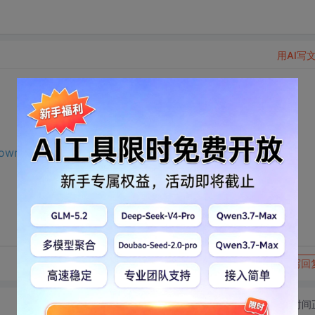
用AI写
/download.csdn.net/download/m0_65191343/75685963?
转发到动态
举报
写回
切换为时间