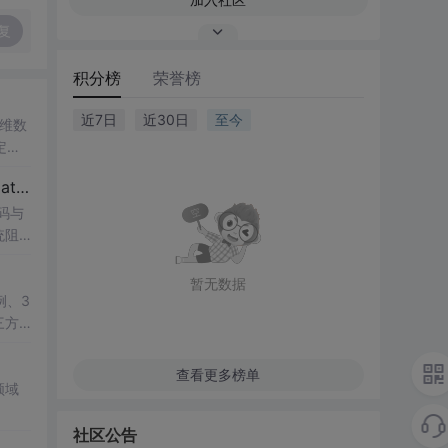
复
积分榜
荣誉榜
近7日
近30日
至今
一维数
定性
ATL
【博士论文复现】光伏并网逆变器序阻抗建模、扫频辨识与弱电网交互稳定性分析【阻抗建模、验证扫频法】（Matlab代码、Simulink仿真实现）
研究
码与
统阻
值模
，帮
lin
暂无数据
系的
于光
例、3
供的
三方
：此
教学演
框
查看更多榜单
器在
领域
社区公告