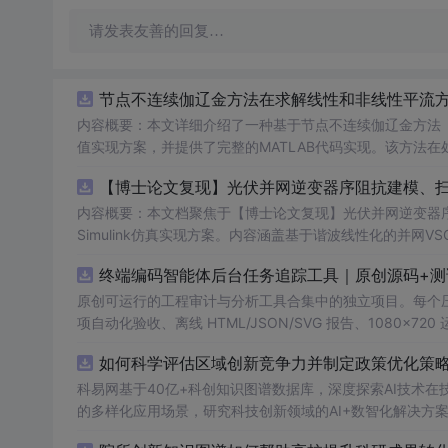
请发表友善的回复…
节点不连续伽辽金方法在求解线性和非线性平流方程
内容概要：本文详细介绍了一种基于节点不连续伽辽金方法（Disco
值实现方案，并提供了完整的MATLAB代码实现。该方法
和精度。文中系统阐述了算法的核心原理、空间离散化策略、
AB环境中实现该数值方法，并辅以典型算例验证其有效性和
者在夯实理论基础的同时勇于探索新思路。; 适合人群：具备偏微分方程数值解法基础知识、熟悉MATLAB编程，从事计算数学、流体力
内容概要：本文档聚焦于【博士论文复现】光伏并网逆变器序
学、物理建模及相关领域的研究生、科研人员及工程技术开发者。; 使用场景及目标：① 学习并掌握节点不连续伽辽金方
Simulink仿真实现方案。内容涵盖基于谐波线性化的并
实现流程；② 利用所提供的MATLAB代码开展线性和非
抗、奈奎斯特稳定性判据的应用，以及在弱电网条件下逆变
终端编码智能体后台任务追踪工具｜原创源码+测
拟、守恒律方程求解等科研项目中的扩展与改进； 阅读建议：建议读者结合经典数值分析教材深入理解DG方法的数学背景，逐段调试并运
助读者掌握新能源并网系统稳定性分析的核心技术与工程实现方法。
行所附MATLAB代码，通过调整初始条件、网格划分和时
k环境，从事新能源发电、并网控制或电力系统稳定性研究的
原创可运行的工程审计与分析工具合集中的独立项目。每个压缩包包含
理解。
伏并网逆变器阻抗建模与稳定性分析的关键实验；② 学习并掌握
项自动化验收、离线 HTML/JSON/SVG 报告、1080×72
模型进行弱电网下并网系统稳定性的仿真研究与故障机理分析
运行依赖，不包含榜单产品源码、官方素材、论文、账号数据
如何科学评估区域创新竞争力并制定政策优化策略
资源以博士论文级别的科研内容为核心，不仅提供可运行的
示与二次开发。运行方法：Node.js 18+ 下执行 npm test 与 
架，再逐步运行和调试仿真模型，重点关注扫频激励信号的
科易网基于40亿+科创知识图谱数据库，深度探索AI技术
复杂电网环境下的动态交互行为。
的多样化应用场景，研究科技创新领域的AI+数智化解决方