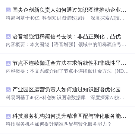
国央企创新负责人如何通过知识图谱推动企业技术创新与外部资源高效对接？.docx
科易网基于40亿+科创知识图谱数据库，深度探索AI技术
在技术转移、成果转化、技术经纪、知识产权、产业创
新、科技招商等垂直领域的多样化应用场景，研究科技创
语音增强组稀疏信号去噪：非凸正则化，凸优化研究（Matlab代码实现）
新领域的AI+数智化解决方案，推动科技创新与产业创新
智能化发展。
内容概要：本文围绕【语音增强】领域中的组稀疏信号去
噪问题展开研究，提出了一种结合非凸正则化与凸优化理
论的去噪方法，旨在提升含噪语音信号的可懂度与质量。
节点不连续伽辽金方法在求解线性和非线性平流方程中的一维实现（Matlab代码实现）
文章系统阐述了组稀疏信号模型的构建机制，引入非凸正
则项以更精确地逼近理想稀疏性，克服传统凸正则化在稀
内容概要：本文系统介绍了节点不连续伽辽金方法（ND
疏表达上的局限性，并采用高效的凸优化算法保障模型求
G）在求解线性和非线性平流方程中的一维数值实现过
解的稳定性与收敛性。整个算法流程在Matlab平台上完整
程，并配套提供了完整的Matlab代码实现。该方法作为一
实现，涵盖语音信号预处理、稀疏系数求解、去噪重构等
产业园区运营负责人如何通过知识图谱优化园区企业与科研机构的协同创新机制？.docx
种高精度、高分辨率的数值离散化技术，特别适用于对流
关键环节，并配套提供可复现的代码资源，便于研究人员
主导的偏微分方程求解，在处理间断解和保持数值稳定性
科易网基于40亿+科创知识图谱数据库，深度探索AI技术
进一步验证与拓展。该方法在保留数学可处理性的同时显
方面具有突出优势。文章详细阐述了NDG方法的核心理论
在技术转移、成果转化、技术经纪、知识产权、产业创
著增强了去噪性能，尤其适用于低信噪比环境下的语音恢
基础，包括弱形式构造、局部基函数选取、数值通量处
新、科技招商等垂直领域的多样化应用场景，研究科技创
复任务。; 适合人群：具备一定信号与系统、数字信号处理
理、时间推进格式（如显式Runge-Kutta方法）以及边界条
科技服务机构如何提升精准匹配与转化服务能力？.docx
新领域的AI+数智化解决方案，推动科技创新与产业创新
理论基础，熟悉稀疏表示与最优化方法，且拥有Matlab编
件的实施策略。通过多个典型算例（如线性对流、Burgers
智能化发展。
科技服务机构如何提升精准匹配与转化服务能力？
程能力的研究生、科研人员及从事语音增强、音频工程、
方程等）的仿真分析，充分验证了该方法在捕捉激波、避
通信系统等相关领域的工程技术人员。; 使用场景及目标：
免非物理振荡及保持高阶精度方面的有效性。结合代码实