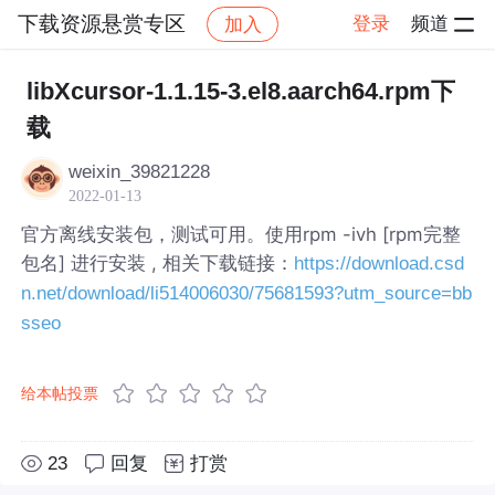
下载资源悬赏专区
登录
频道
加入
帖子详情
社区
下载资源悬赏专区
libXcursor-1.1.15-3.el8.aarch64.rpm下
载
weixin_39821228
2022-01-13
官方离线安装包，测试可用。使用rpm -ivh [rpm完整
包名] 进行安装 , 相关下载链接：
https://download.csd
n.net/download/li514006030/75681593?utm_source=bb
sseo
给本帖投票
23
回复
打赏