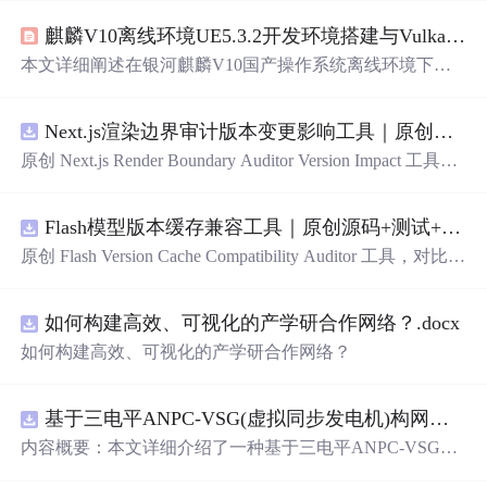
麒麟V10离线环境UE5.3.2开发环境搭建与Vulkan配置全攻略
本文详细阐述在银河麒麟V10国产操作系统离线环境下，
完整搭建Unreal Engine 5.3.2 C++开发环境的技术路径：涵
盖系统依赖离线采集与本地仓库构建、Vulkan驱动及SDK
Next.js渲染边界审计版本变更影响工具｜原创源码+测试+离线报告
手动部署、UE5.3.2源码离线获取与Clang编译配置（启用V
ulkan RHI）、VsCode离线IDE深度集成（C/C++智能感
原创 Next.js Render Boundary Auditor Version Impact 工具，
知、CMake Tools、调试配置），以及项目创建、Vulkan后
围绕“建立服务端组件、客户端组件、数据获取、缓存和交
端验证与性能调优。全过程聚焦Linux平台UE5开发的关键
互边界图，识别错误跨界依赖”的结果，对比两个版本的输
技术栈适配问题。
Flash模型版本缓存兼容工具｜原创源码+测试+离线报告
入约定、规则参数、结果结构和风险项，识别变更影响。
压缩包包含完整源码、3 项自动化测试、可复现合成示
原创 Flash Version Cache Compatibility Auditor 工具，对比两
例、离线 HTML/JSON/SVG 报告、1080×720 真实运行效
个Flash模型版本的前缀规范、缓存键、Tokenizer、命中率
果图、README、运行说明、功能清单、MIT License 及
和重建成本。压缩包包含完整源码、3 项自动化测试、可
原创与授权声明。运行时零第三方依赖，不包含热点产品
如何构建高效、可视化的产学研合作网络？.docx
复现合成示例、离线 HTML/JSON/SVG 报告、1080×720
或开源项目源码、Logo、官方截图、论文、生产日志或其
真实运行效果图、README、运行说明、功能清单、MIT
如何构建高效、可视化的产学研合作网络？
他受限素材。
License 及原创与授权声明。运行时零第三方依赖，不包含
热点产品或开源项目源码、Logo、官方截图、论文、生产
日志或其他受限素材。
基于三电平ANPC-VSG(虚拟同步发电机)构网型逆变器控制+双闭环+中点电位平衡控制
内容概要：本文详细介绍了一种基于三电平ANPC-VSG
（虚拟同步发电机）构网型逆变器的复合控制策略，聚焦