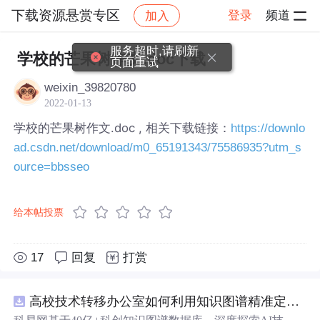
下载资源悬赏专区
登录
频道
加入
帖子详情
社区
下载资源悬赏专区
服务超时,请刷新
学校的芒果树作文.doc下载
页面重试
weixin_39820780
2022-01-13
学校的芒果树作文.doc , 相关下载链接：
https://downlo
ad.csdn.net/download/m0_65191343/75586935?utm_s
ource=bbsseo
给本帖投票
17
回复
打赏
高校技术转移办公室如何利用知识图谱精准定位产业需求与技术适配点？.