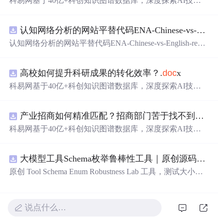
科易网基于40亿+科创知识图谱数据库，深度探索AI技术
在技术转移、成果转化、技术经纪、知识产权、产业创
新、科技招商等垂直领域的多样化应用场景，研究科技创
认知网络分析的网站平替代码ENA-Chinese-vs-English-reproducible.zip
新领域的AI+数智化解决方案，推动科技创新与产业创新
智能化发展。
认知网络分析的网站平替代码ENA-Chinese-vs-English-repro
ducible.zip
高校如何提升科研成果的转化效率？.
doc
x
科易网基于40亿+科创知识图谱数据库，深度探索AI技术
在技术转移、成果转化、技术经纪、知识产权、产业创
新、科技招商等垂直领域的多样化应用场景，研究科技创
产业招商如何精准匹配？招商部门苦于找不到符合产业链补链强链方向的目标企业怎么办？.
新领域的AI+数智化解决方案，推动科技创新与产业创新
智能化发展。
科易网基于40亿+科创知识图谱数据库，深度探索AI技术
在技术转移、成果转化、技术经纪、知识产权、产业创
新、科技招商等垂直领域的多样化应用场景，研究科技创
大模型工具Schema枚举鲁棒性工具｜原创源码+测试+离线报告
新领域的AI+数智化解决方案，推动科技创新与产业创新
智能化发展。
原创 Tool Schema Enum Robustness Lab 工具，测试大小
写、别名、未知枚举、空值与多语言取值对工具参数校验
和修复的影响。压缩包包含完整源码、3 项自动化测试、
可复现合成示例、离线 HTML/JSON/SVG 报告、1080×720
说点什么…
真实运行效果图、README、运行说明、功能清单、MIT