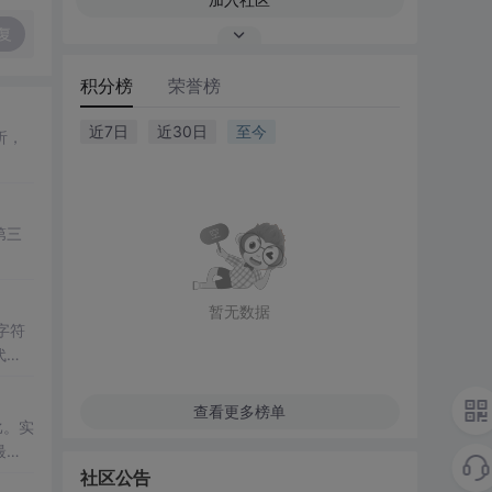
复
积分榜
荣誉榜
近7日
近30日
至今
析，
第三
暂无数据
字符
代高
查看更多榜单
比。实
最
解释
社区公告