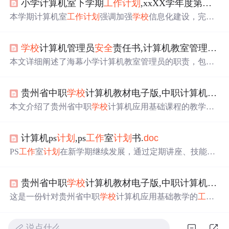
小学计算机室下学期
工作
计划
,xxXX学年度第二学期小学计算机室
本学期计算机室
工作
计划
强调加强
学校
信息化建设，完善
校园网站服务，深入研究信息技术与学科整合，提高教师
信息技术应用能力，培养信息技术特长生。
学校
计算机管理员
安全
责任书,计算机教室管理员
安
本文详细阐述了海幕小学计算机教室管理员的职责，包括
预防措施、设备管理、
安全
检查、维护
工作
和配合
学校
监
督。重点强调了提前预防、设备完好性和
安全
管理的重要
贵州省中职
学校
计算机教材电子版,中职计算机基础课件贵州省中职
性。
本文介绍了贵州省中职
学校
计算机应用基础课程的教学
工
作
计划
，包括目标、任务、学生分析、教材分析以及教学
措施。
计划
重点在于Windows操作和软件应用实践，强调
计算机ps
计划
,ps
工作
室
计划
书.
doc
动手能力和理论结合，同时针对不同水平的学生提供个性
化教学策略。
PS
工作
室
计划
在新学期继续发展，通过定期讲座、技能培
训和娱乐活动增强会员能力与凝聚力。同时，加强内部管
理，确保协会健康发展。
贵州省中职
学校
计算机教材电子版,中职计算机基础课件_贵州省中职
这是一份针对贵州省中职
学校
计算机应用基础教学的
工作
计划
，目标是使学生理解计算机基本概念和功能，掌握Wi
ndows7操作系统及Office软件的使用。教学内容包括计算
说点什么…
机基础知识、Windows7操作、上网浏览、邮件收发等，并