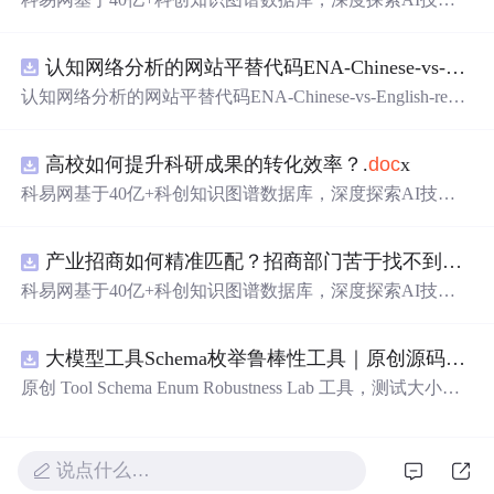
在技术转移、成果转化、技术经纪、知识产权、产业创
新、科技招商等垂直领域的多样化应用场景，研究科技创
认知网络分析的网站平替代码ENA-Chinese-vs-English-reproducible.zip
新领域的AI+数智化解决方案，推动科技创新与产业创新
智能化发展。
认知网络分析的网站平替代码ENA-Chinese-vs-English-repro
ducible.zip
高校如何提升科研成果的转化效率？.
doc
x
科易网基于40亿+科创知识图谱数据库，深度探索AI技术
在技术转移、成果转化、技术经纪、知识产权、产业创
新、科技招商等垂直领域的多样化应用场景，研究科技创
产业招商如何精准匹配？招商部门苦于找不到符合产业链补链强链方向的目标企业怎么办？.
新领域的AI+数智化解决方案，推动科技创新与产业创新
智能化发展。
科易网基于40亿+科创知识图谱数据库，深度探索AI技术
在技术转移、成果转化、技术经纪、知识产权、产业创
新、科技招商等垂直领域的多样化应用场景，研究科技创
大模型工具Schema枚举鲁棒性工具｜原创源码+测试+离线报告
新领域的AI+数智化解决方案，推动科技创新与产业创新
智能化发展。
原创 Tool Schema Enum Robustness Lab 工具，测试大小
写、别名、未知枚举、空值与多语言取值对工具参数校验
和修复的影响。压缩包包含完整源码、3 项自动化测试、
可复现合成示例、离线 HTML/JSON/SVG 报告、1080×720
说点什么…
真实运行效果图、README、运行说明、功能清单、MIT