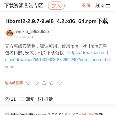
下载资源悬赏专区
登录
频道
加入
帖子详情
社区
下载资源悬赏专区
libxml2-2.9.7-9.el8_4.2.x86_64.rpm下载
weixin_39820835
2022-01-13
官方离线安装包，测试可用。使用rpm -ivh [rpm完整
包名] 进行安装 , 相关下载链接：
https://download.csd
n.net/download/li514006030/75692240?utm_source=bb
sseo
给本帖投票
21
回复
打赏
记一次误删python-2.7.5-58.0.1.el7.
x86
_
64
重新安装yum软件的经历