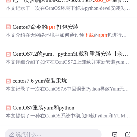
本文记录了一次在CentOS环境下解决python-devel安装失败
及依赖问题的过程，详细描述了错误信息、采取的措施及
最终解决方案，强调了处理
rpm
包依赖关系的重要性。
Centos7命令的
rpm
打包安装
本文介绍在无网络环境中如何通过预
下载
的
rpm
包进行软
件安装与更新，包括使用yum命令
下载
软件包到指定目
录，创建本地软件仓库，以及在离线机器上通过本地
rpm
CentOS7.2的yum、python卸载和重新安装【亲测有效！20190626】
包进行安装的方法。
本文详细介绍了如何在CentOS7.2上卸载并重新安装yum和
python，强调了在重装过程中导入26个必要
rpm
包的重要
性，提供了解决导入模块错误的方法，并给出了官方和百
centos7.6 yum安装采坑
度云的
下载
链接。
本文记录了一次在CentOS7.6中因误删Python导致Yum无法
运行的问题及解决过程。通过
下载
必要的
RPM
包，使用`
rp
m
-Uvh --replacepkgs`命令进行安装，期间遇到的依赖问题
CentOS7重装yum和python
通过寻找并安装缺失包解决，最后通过添加`--force --nodep
s`参数强制安装完成修复。
本文提供了一种在CentOS系统中彻底卸载Python和YUM的
方法，并指导如何
下载
与系统版本匹配的
rpm
包进行重新
安装。包括强制删除软件及其关联，清理残余文件，以及
说点什么…
按顺序安装一系列依赖包，确保安装过程顺利。