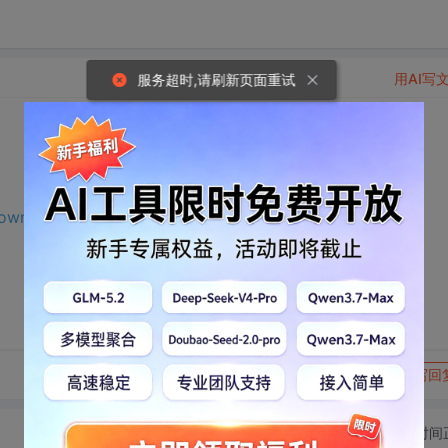
用AI写
服务超时,请刷新页面重试
download.csdn.net/download/m0_65191343/75529183?
转发到动态
举报
写回
切换为时间