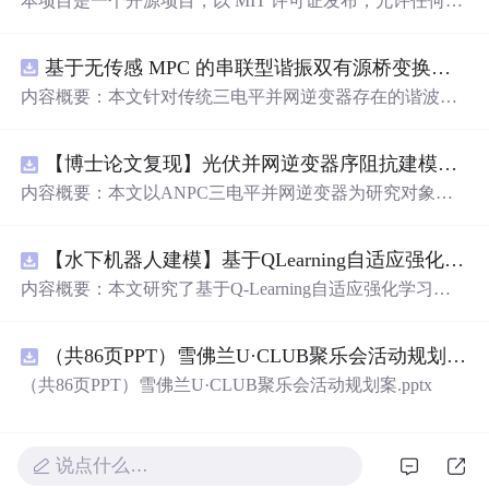
本项目是一个开源项目，以 MIT 许可证发布，允许任何人
免费使用，并可以用于商业用途。 我们希望通过这个项
目，能够帮助更多人入门 AI 硬件开发，了解如何将当下飞
基于无传感 MPC 的串联型谐振双有源桥变换器动态性能优化（Simulink仿真实现）
速发展的大语言模型应用到实际的硬件设备中。无论你是
对 AI 感兴趣的学生，还是想要探索新技术的开发者，都可
内容概要：本文针对传统三电平并网逆变器存在的谐波含
以通过这个项目获得宝贵的学习经验。
量高、电网不平衡工况适应性差及动态响应滞后等问题，
提出了一种基于有源中点箝位（ANPC）三电平逆变器的
【博士论文复现】光伏并网逆变器序阻抗建模、扫频辨识与弱电网交互稳定性分析【阻抗建模、验证扫频法】（Matlab代码、Simulink仿真实现）
高性能并网控制策略。该策略融合了双极性倍频脉宽调制
（DPWMA）、正负序分离锁相技术和电网电压前馈控
内容概要：本文以ANPC三电平并网逆变器为研究对象，
制，构建了“精准同步-扰动补偿-优质调制”的一体化控制体
提出了一种融合双极性倍频脉宽调制（DPWMA）、正负
系。通过Simulink搭建仿真模型，在稳态对称、电网不平衡
序分离锁相与电网电压前馈控制的高性能并网控制策略。
及动态扰动等多种工况下进行验证，结果表明该复合控制
【水下机器人建模】基于QLearning自适应强化学习PID控制器在AUV中的应用研究（Matlab代码实现）
通过对ANPC拓扑结构的分析，阐明其在开关损耗均衡、
策略能显著降低并网电流谐波，提升锁相精度，有效抑制
中点电位稳定和低输出谐波方面的硬件优势，为高质量并
内容概要：本文研究了基于Q-Learning自适应强化学习的PI
功率波动，并大幅缩短系统动态调节时间，增强了逆变器
网奠定基础。在此基础上，DPWMA调制策略有效提升输
D控制器在自主水下航行器（AUV）运动控制中的应用，
在复杂电网环境下的稳定性与适应性。; 适合人群：从事电
出波形的等效开关频率，显著降低谐波含量；正负序分离
旨在提升水下机器人在复杂、非线性及动态变化海洋环境
力电子、新能源并网、智能电网等相关领域的科研人员及
锁相技术可精准提取电网正序分量，克服电网不平衡导致
（共86页PPT）雪佛兰U·CLUB聚乐会活动规划案.pptx
中的控制精度与自适应能力。通过将强化学习算法与传统P
工程技术人员，尤其适合具备一定MATLAB/Simulink仿真
的锁相失真与电流不对称问题；电网电压前馈控制则增强
ID控制深度融合，构建了一种能够在线自主调整PID参数
（共86页PPT）雪佛兰U·CLUB聚乐会活动规划案.pptx
基础、专注于并网逆变器控制策略研究的研发人员； 使用
系统对动态扰动的响应能力，缩短调节时间。文章构建了
的智能控制框架，有效克服了传统PID控制器在面对模型
场景及目标：①用于提升大功率并网逆变器在电网电压不
“信号采集—核心控制—调制驱动”的三层协同控制架构，
不确定性、外部干扰和时变系统特性时适应性不足的问
平衡、骤升骤降等非理想工况下的运行性能；②为ANPC
并通过多工况仿真验证了该策略在稳态、不平衡及动态扰
题。研究详细阐述了AUV的动力学建模过程，并精心设计
拓扑结构与先进控制算法（如DPWMA、前馈-反馈复合控
说点什么…
动条件下的优越性能，结果表明系统具备优异的电能质
了Q-Learning算法的状态空间、动作空间与奖励函数，使
制）的协同优化提供仿真依据和技术参考；③适用于新能