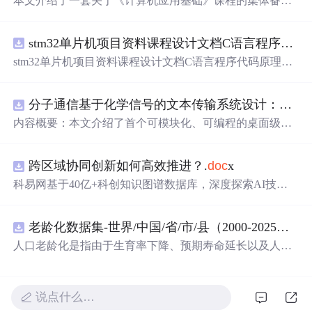
本文介绍了一套关于《计算机应用基础》课程的集体备课
方案，强调了以新课改和教学实际为导向，通过集体研
讨、资源共享，优化教学目标和结构，探究教学方法，关
stm32单片机项目资料课程设计文档C语言程序代码原理图电路PCB实例无线智能报警器的设计
注学生成长，最终形成标准化的教学资源包。
stm32单片机项目资料课程设计文档C语言程序代码原理图
电路PCB实例无线智能报警器的设计
分子通信基于化学信号的文本传输系统设计：桌面式实验平台实现与非线性特性分析
内容概要：本文介绍了首个可模块化、可编程的桌面级分
子通信平台，能够通过化学信号传输文本消息。该系统利
用酒精作为化学载体，结合Arduino微控制器、传感器和风
跨区域协同创新如何高效推进？.
doc
x
扇控制气流，实现了基于化学扩散与流动辅助的通信机
制。研究展示了系统的非线性特性，验证了即使在非理想
科易网基于40亿+科创知识图谱数据库，深度探索AI技术
条件下仍可实现可靠通信，并评估了不同风扇类型和流速
在技术转移、成果转化、技术经纪、知识产权、产业创
对信号传播的影响，为未来宏观与微观尺度的分子通信实
新、科技招商等垂直领域的多样化应用场景，研究科技创
验提供了低成本、易复现的硬件平台。; 适合人群：具备电
老龄化数据集-世界/中国/省/市/县（2000-2025年）
新领域的AI+数智化解决方案，推动科技创新与产业创新
子工程、通信系统或交叉学科背景，从事纳米技术、生物
智能化发展。
人口老龄化是指由于生育率下降、预期寿命延长以及人口
通信或新型通信系统研究的科研人员及研究生。; 使用场景
年龄结构变化等因素，导致人口总体年龄结构向高年龄阶
及目标：①用于教学演示和科研实验中展示分子通信的基
段演变，表现为老年人口数量增加及其占总人口比重不断
本原理；②作为测试平台研究非线性信道建模、环境干
提高的长期过程 从统计衡量标准看，国际上通常采用60岁
说点什么…
扰、流量调控对通信性能的影响；③推动面向管道、地
及以上人口占比或65岁及以上人口占比衡量人口老龄化程